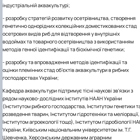
індустріальній аквакультурі;
- розробку стратегій розвитку осетрівництва, створення
генетично однорідних колекційних доместикованих стад
осетрових видів риб для відтворення у внутрішніх
водоймах та товарного осетрівництва з використанням
методів генної ідентифікації та біохімічної генетики;
- розробку та впровадження методів ідентифікації та
оцінки племінних стад об’єктів аквакультури в рибних
господарствах України;
Кафедра аквакультури підтримує тісні наукові зв'язки з
рядом науково-дослідних інститутів НААН України
(Інститутом рибного господарства, Інститутом генетики т
розведення тварин, Інститутом гідротехніки та меліорації,
Інститутом агроекології тощо), Інститутом гідробіології Н
України, Київським національним університетом ім. Т.Г.
Шевченка, Херсонським державним аграрним