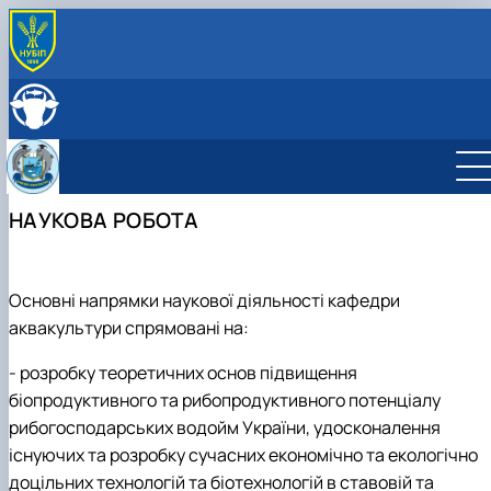
ПРО КАФЕДРУ
Історія кафедри
СКЛАД КАФЕДРИ
Навчально-науково-виробничі лабораторії
ОСВІТНЯ ДІЯЛЬНІСТЬ
Співпраця з роботодавцями
Навчальна робота
НАУКОВА ДІЯЛЬНІСТЬ
Навчальні лабораторії
Наукова робота
МІЖНАРОДНА ДІЯЛЬНІСТЬ
НАУКОВА РОБОТА
Сертифікатні курси
Дорадча діяльність
Фотогалерея
Наукові гуртки
Робочі програми
Підготовка аспірантів та докторантів
Практика студентів
Основні напрямки наукової діяльності кафедри
аквакультури спрямовані на:
- розробку теоретичних основ підвищення
біопродуктивного та рибопродуктивного потенціалу
рибогосподарських водойм України, удосконалення
існуючих та розробку сучасних економічно та екологічно
доцільних технологій та біотехнологій в ставовій та