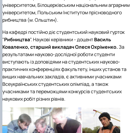
університетом, Білоцерківським національним аграрним
університетом, Польським Інститутом прісноводного
рибництва (м. Ольштин).
На кафедрі постійно діє студентський науковий гурток
"
Рибництва
". Наукові керівники - доцент
Василь
Коваленко, старший викладач Олеся Охріменко.
За
результатами науково-дослідної роботи студенти
виступають із доповідями на студентських науково-
практичних конференціях факультету, інших установ та
вищих навчальних закладів, є активними учасниками
Всеукраїнських студентських олімпіад, а також
учасниками та переможцями конкурсів студентських
наукових робіт різних рівнів.