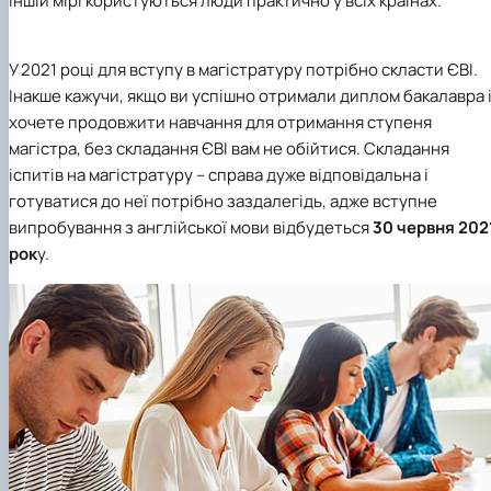
іншій мірі користуються люди практично у всіх країнах.
У 2021 році для вступу в магістратуру потрібно скласти ЄВІ.
Інакше кажучи, якщо ви успішно отримали диплом бакалавра 
хочете продовжити навчання для отримання ступеня
магістра, без складання ЄВІ вам не обійтися. Складання
іспитів на магістратуру – справа дуже відповідальна і
готуватися до неї потрібно заздалегідь, адже вступне
випробування з англійської мови відбудеться
30 червня 202
рок
у.