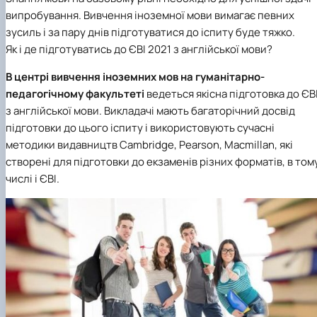
випробування. Вивчення іноземної мови вимагає певних
зусиль і за пару днів підготуватися до іспиту буде тяжко.
Як і де підготуватись до ЄВІ 2021 з англійської мови?
В центрі вивчення іноземних мов на гуманітарно-
педагогічному факультеті
ведеться якісна підготовка до ЄВ
з англійської мови. Викладачі мають багаторічний досвід
підготовки до цього іспиту і використовують сучасні
методики видавництв Cambridge, Pearson, Macmillan, які
створені для підготовки до екзаменів різних форматів, в том
числі і ЄВІ.