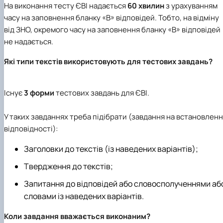
На виконання тесту ЄВІ надається
60 хвилин
з урахуванням
часу на заповнення бланку «В» відповідей. Тобто, на відміну
від ЗНО, окремого часу на заповнення бланку «В» відповідей
не надається.
Які типи текстів використовують для тестових завдань?
Існує
3 форми
тестових завдань для ЄВІ.
У таких завданнях треба підібрати (завдання на встановлен
відповідності):
Заголовки до текстів (із наведених варіантів);
Твердження до текстів;
Запитання до відповідей або словосполученнями аб
словами із наведених варіантів.
Коли завдання вважається виконаним?