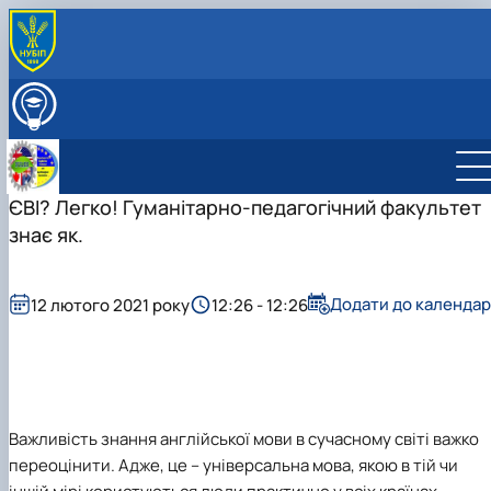
ПРО КАФЕДРУ
Міжнародна діяльність
ВСТУПНИКУ
Навчально-методична робота
ОСВІТНІЙ ПРОЦЕС
Виховна робота
НАУКОВА РОБОТА
Профорієнтаційна робота кафедри
ЄВІ? Легко! Гуманітарно-педагогічний факультет
СКЛАД КАФЕДРИ
Науково-дослідна лабораторія «Науково-технічно
ГУРТКИ
знає як.
перекладу»
Студентський науковий гурток "Сучасна англійськ
мова науково-технічного спряму…
Студентський науковий гурток "Основи перекладу
Додати до календар
12 лютого 2021 року
12:26 - 12:26
фахових текстів"
Важливість знання англійської мови в сучасному світі важко
переоцінити. Адже, це – універсальна мова, якою в тій чи