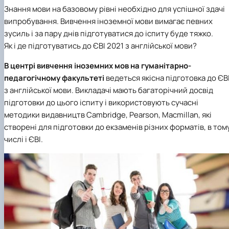
Знання мови на базовому рівні необхідно для успішної здачі
випробування. Вивчення іноземної мови вимагає певних
зусиль і за пару днів підготуватися до іспиту буде тяжко.
Як і де підготуватись до ЄВІ 2021 з англійської мови?
В центрі вивчення іноземних мов на гуманітарно-
педагогічному факультеті
ведеться якісна підготовка до ЄВ
з англійської мови. Викладачі мають багаторічний досвід
підготовки до цього іспиту і використовують сучасні
методики видавництв Cambridge, Pearson, Macmillan, які
створені для підготовки до екзаменів різних форматів, в том
числі і ЄВІ.