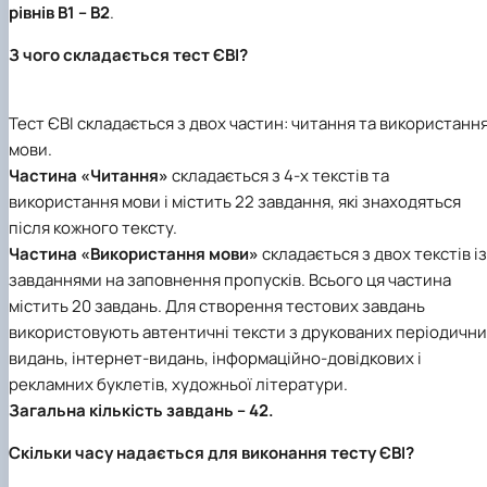
рівнів В1 – В2
.
З чого складається тест ЄВІ?
Тест ЄВІ складається з двох частин: читання та використанн
мови.
Частина «Читання»
складається з 4-х текстів та
використання мови і містить 22 завдання, які знаходяться
після кожного тексту.
Частина «Використання мови»
складається з двох текстів із
завданнями на заповнення пропусків. Всього ця частина
містить 20 завдань. Для створення тестових завдань
використовують автентичні тексти з друкованих періодичн
видань, інтернет-видань, інформаційно-довідкових і
рекламних буклетів, художньої літератури.
Загальна кількість завдань – 42.
Скільки часу надається для виконання тесту ЄВІ?