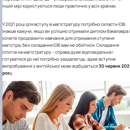
іншій мірі користуються люди практично у всіх країнах.
У 2021 році для вступу в магістратуру потрібно скласти ЄВІ.
Інакше кажучи, якщо ви успішно отримали диплом бакалавра 
хочете продовжити навчання для отримання ступеня
магістра, без складання ЄВІ вам не обійтися. Складання
іспитів на магістратуру – справа дуже відповідальна і
готуватися до неї потрібно заздалегідь, адже вступне
випробування з англійської мови відбудеться
30 червня 202
рок
у.