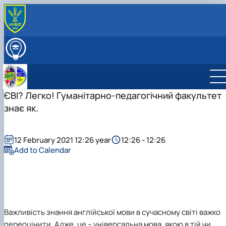
ABOUT
International Activity
ВСТУПНИКУ
Educational and Methodical Work
EDUCATION
Formative Activities
RESEARCH
Career Guidance Activities
ЄВІ? Легко! Гуманітарно-педагогічний факультет
STAFF
Research Laboratory pf Scientific and Technical
STUDENT GROUPS
знає як.
Translation
Student Scientific Club "Modern English for Scientifi
and Technical Purposes"
Student Scientific Club "Fundamentals of Profession
12 February 2021 12:26 year
12:26 - 12:26
Text Translation"
Add to Calendar
Важливість знання англійської мови в сучасному світі важко
переоцінити. Адже, це – універсальна мова, якою в тій чи