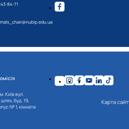
243-84-71
mals_chair@nubip.edu.ua
омісія
м. Київ вул.
шлях, буд. 19,
Карта сайт
пус № 1, кімната