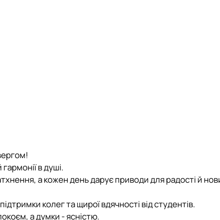
вергом!
гармонії в душі.
атхнення, а кожен день дарує приводи для радості й нов
 підтримки колег та щирої вдячності від студентів.
окоєм, а думки - ясністю.