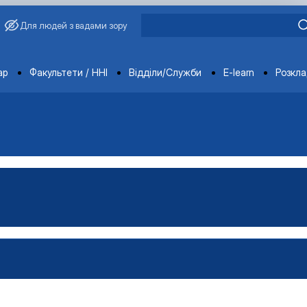
Для людей з вадами зору
ments
ар
Факультети / ННІ
Відділи/Служби
E-learn
Розкл