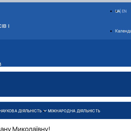
UA
EN
ІВ І
Depart
Календ
в
НАУКОВА ДІЯЛЬНІСТЬ
МІЖНАРОДНА ДІЯЛЬНІСТЬ
ану Миколаївну!