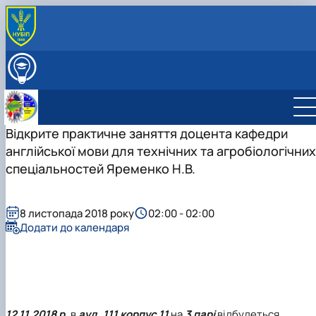
ПРО КАФЕДРУ
Міжнародна діяльність
ВСТУПНИКУ
Навчально-методична робота
ОСВІТНІЙ ПРОЦЕС
Виховна робота
НАУКОВА РОБОТА
Профорієнтаційна робота кафедри
Відкрите практичне заняття доцента кафедри
СКЛАД КАФЕДРИ
Науково-дослідна лабораторія «Науково-технічно
ГУРТКИ
англійської мови для технічних та агробіологічних
перекладу»
Студентський науковий гурток "Сучасна англійськ
спеціальностей Яременко Н.В.
мова науково-технічного спряму…
Студентський науковий гурток "Основи перекладу
фахових текстів"
8 листопада 2018 року
02:00 - 02:00
Додати до календаря
12.11.2018 р.
в
ауд. 111 корпус 11
на
3 парі
відбудеться