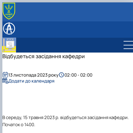
ПРО КАФЕДРУ
Історія кафедри
НАВЧАЛЬНА РОБОТА
Співробітники кафедри
Робочі програми
НАУКОВІ ГУРТКИ
Зв'язки з підприємствами
Віртуальна, доповнена та змішана реальність
ОБУХОВСЬКІ ЧИТАННЯ
Комп'ютерна графіка та твердотільне
Відбудеться засідання кафедри
моделювання
CAD-технології для конструкторів
Дизайн в агропромисловому комплексі
13 листопада 2023 року
02:00 - 02:00
Додати до календаря
В середу, 15 травня 2023 р. відбудеться засідання кафедри.
Початок о 1400.