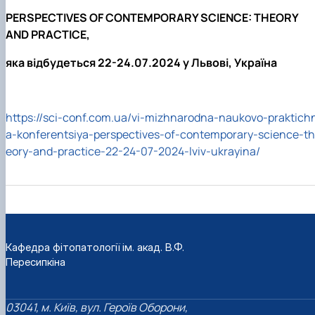
PERSPECTIVES OF CONTEMPORARY SCIENCE: THEORY
AND PRACTICE,
яка відбудеться 22-24.07.2024 у Львові, Україна
https://sci-conf.com.ua/vi-mizhnarodna-naukovo-praktich
a-konferentsiya-perspectives-of-contemporary-science-th
eory-and-practice-22-24-07-2024-lviv-ukrayina/
Кафедра фітопатології ім. акад. В.Ф.
Пересипкіна
03041, м. Київ, вул. Героїв Оборони,