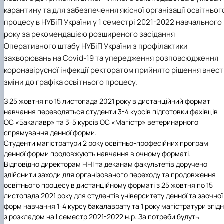
карантину та для забезпечення якісної організації освітньог
процесу в НУБіП України у 1 семестрі 2021-2022 навчального
року за рекомендацією розширеного засідання
Оперативного штабу НУБіП України з профілактики
захворювань на Covid-19 та упередження розповсюдження
коронавірусної інфекції ректоратом прийнято рішення внес
зміни до графіка освітнього процесу.
З 25 жовтня по 15 листопада 2021 року в дистанційний формат
навчання переводяться студенти 3-4 курсів підготовки фахівців
ОС «Бакалавр» та 3-5 курсів ОС «Магістр» ветеринарного
спрямування денної форми.
Студенти магістратури 2 року освітньо-професійних програм
денної форми продовжують навчання в очному форматі.
Відповідно директорам ННІ та деканам факультетів доручено
здійснити заходи для організованого переходу та продовження
освітнього процесу в дистанційному форматі з 25 жовтня по 15
листопада 2021 року для студентів університету денної та заочної
форм навчання 1-4 курсу бакалаврату та 1 року магістратури згід
з розкладом на І семестр 2021-2022 н.р. За потреби будуть