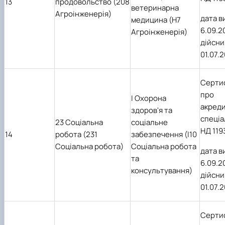
13
продовольство (208
ветеринарна
Агроінженерія)
дата в
медицина (Н7
6.09.2
Агроінженерія)
дійсни
01.07.
Серти
про
I Охорона
акред
здоров'я та
спеціа
23 Соціальна
соціальне
НД 119
14
робота (231
забезпечення (I10
Соціальна робота)
Соціальна робота
дата в
та
6.09.2
консультування)
дійсни
01.07.
Серти