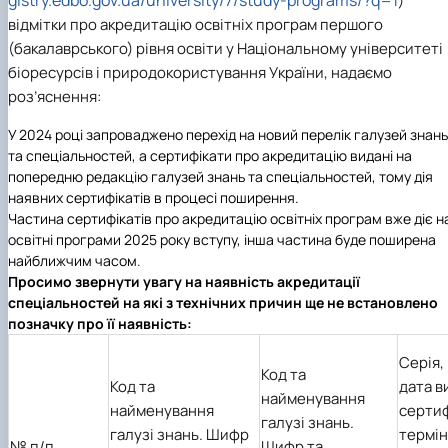
gistry.edbo.gov.ua/university/7/study-programs/?q=1
)
відмітки про акредитацію освітніх програм першого
(бакалаврського) рівня освіти у Національному університеті
біоресурсів і природокористування України, надаємо
роз’яснення:
У 2024 році запроваджено перехід на новий перелік галузей знань
та спеціальностей, а сертифікати про акредитацію видані на
попередню редакцію галузей знань та спеціальностей, тому дія
наявних сертифікатів в процесі поширення.
Частина сертифікатів про акредитацію освітніх програм вже діє н
освітні програми 2025 року вступу, інша частина буде поширена
найближчим часом.
Просимо звернути увагу на наявність акредитації
спеціальностей на які з технічних причин ще не встановлено
позначку про її наявність:
Серія,
Код та
Код та
дата в
найменування
найменування
сертиф
галузі знань.
галузі знань. Шифр
термін 
№ п/п
Шифр та