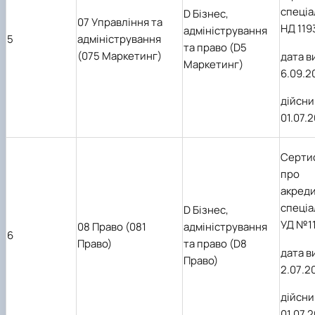
спеціа
D Бізнес,
07 Управління та
НД 119
адміністрування
5
адміністрування
та право (D5
(075 Маркетинг)
дата в
Маркетинг)
6.09.2
дійсни
01.07.
Серти
про
акред
спеціа
D Бізнес,
УД №11
08 Право (081
адміністрування
6
Право)
та право (D8
дата в
Право)
2
.0
7
.2
дійсни
01.07.