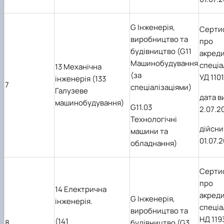
G Інженерія,
Серти
виробництво та
про
будівництво (G11
акред
Машинобудування
спеціа
13 Механічна
(за
УД 1101
інженерія (133
7
спеціалізаціями)
Галузеве
дата в
машинобудування)
G11.03
2
.0
7
.2
Технологічні
дійсни
машини та
01.07.
обладнання)
Серти
про
14 Електрична
акред
G Інженерія,
інженерія.
спеціа
виробництво та
НД 119
(141
8
будівництво (G3