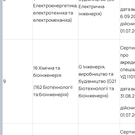
Електроенергетика,
Електрична
дата в
електротехніка та
інженерія)
6.09.2
електромеханіка)
дійсни
01.07.
Серти
про
акред
G Інженерія,
16 Хімічна та
спеціа
виробництво та
біоінженерія
УД 110
9
будівництво (G21
(162 Біотехнології
Біотехнології та
дата в
та біоінженерія)
біоінженерія)
31.08
.
дійсни
01.07.
Серти