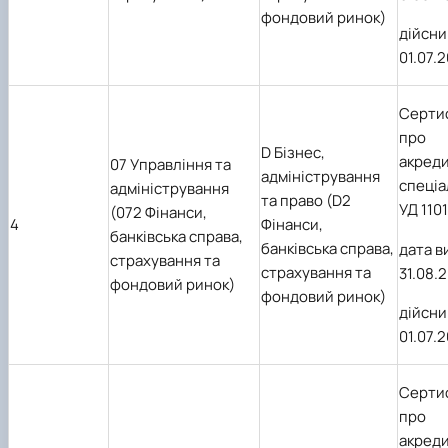
фондовий ринок)
дійсни
01.07.
Серти
про
D Бізнес,
акред
07 Управління та
адміністрування
спеціа
адміністрування
та право (D2
УД 110
(072 Фінанси,
4
Фінанси,
банківська справа,
банківська справа,
дата в
страхування та
страхування та
31.08.
2
фондовий ринок)
фондовий ринок)
дійсни
01.07.
Серти
про
акред