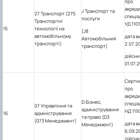
про
акред
J Транспорт та
27 Транспорт (275
спеціа
послуги
Транспортні
УД 1101
15
технології на
(J8
автомобільному
дата в
Автомобільний
транспорті)
2
.0
7
.2
транспорт)
дійсни
01.07.
Серти
про
акред
D Бізнес,
спеціа
07 Управління та
адміністрування
НД 119
16
адміністрування
та право (D3
(073 Менеджмент)
дата в
Менеджмент)
6.09.2
дійсни