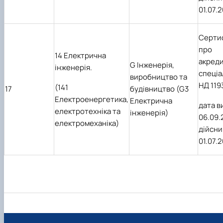
01.07.
Серти
про
14 Електрична
акред
G Інженерія,
інженерія.
спеціа
виробництво та
НД 119
(141
17
будівництво (G3
Електроенергетика,
Електрична
дата в
електротехніка та
інженерія)
06.09.
електромеханіка)
дійсни
01.07.