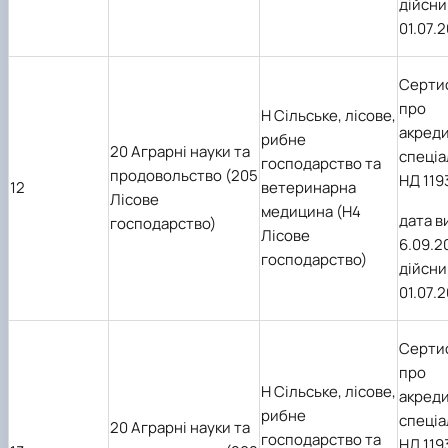
дійсни
01.07.
Серти
про
H Сільське, лісове,
акред
рибне
20 Аграрні науки та
спеціа
господарство та
продовольство (205
НД 119
12
ветеринарна
Лісове
медицина (Н4
дата в
господарство)
Лісове
6.09.2
господарство)
дійсни
01.07.
Серти
про
Н Сільське, лісове,
акред
рибне
спеціа
20 Аграрні науки та
господарство та
НД 119