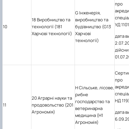
про
акред
G Інженерія,
спеціа
18 Виробництво та
виробництво та
УД 1101
10
технології (181
будівництво (G13
Харчові технології)
Харчові
дата в
технології)
2
.0
7
.2
дійсни
01.07.
Серти
про
акред
H Сільське, лісове,
спеціа
рибне
20 Аграрні науки та
НД 119
господарство та
11
продовольство (201
ветеринарна
Агрономія)
дата в
медицина (Н1
6.09.2
Агрономія)