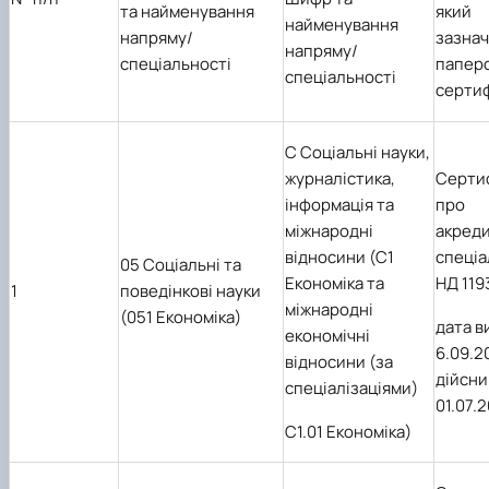
та найменування
який
найменування
напряму/
зазнач
напряму/
спеціальності
папер
спеціальності
сертиф
C Соціальні науки,
журналістика,
Серти
інформація та
про
міжнародні
акред
відносини
(C1
спеціа
05 Соціальні та
Економіка та
НД 119
1
поведінкові науки
міжнародні
(051 Економіка)
дата в
економічні
6.09.2
відносини (за
дійсни
спеціалізаціями)
01.07.
C1.01 Економіка)