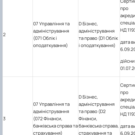
Серти
про
акред
спеціа
07 Управління та
D Бізнес,
НД 119
адміністрування
адміністрування
2
(071 Облік і
та право (D1 Облік
дата в
оподаткування)
і оподаткування)
6.09.2
дійсни
01.07.
Серти
про
D Бізнес,
акред
07 Управління та
адміністрування
спеціа
адміністрування
та право (D2
НД 119
3
(072 Фінанси,
Фінанси,
банківська справа та
банківська справа,
дата в
страхування)
страхування та
6.09.2