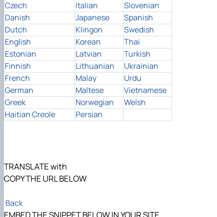
Czech
Italian
Slovenian
Danish
Japanese
Spanish
Dutch
Klingon
Swedish
English
Korean
Thai
Estonian
Latvian
Turkish
Finnish
Lithuanian
Ukrainian
French
Malay
Urdu
German
Maltese
Vietnamese
Greek
Norwegian
Welsh
Haitian Creole
Persian
TRANSLATE with
COPY THE URL BELOW
Back
EMBED THE SNIPPET BELOW IN YOUR SITE