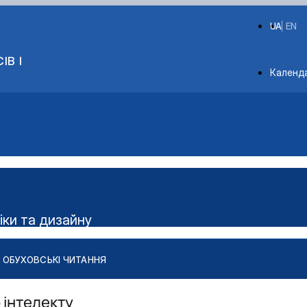
UA
EN
ІВ І
Depart
Календ
іки та дизайну
ОБУХОВСЬКІ ЧИТАННЯ
 інтелекту