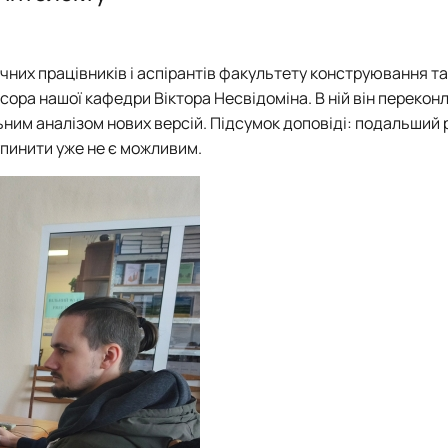
чних працівників і аспірантів факультету конструювання та
сора нашої кафедри Віктора Несвідоміна. В ній він перекон
ним аналізом нових версій. Підсумок доповіді: подальший 
упинити уже не є можливим.