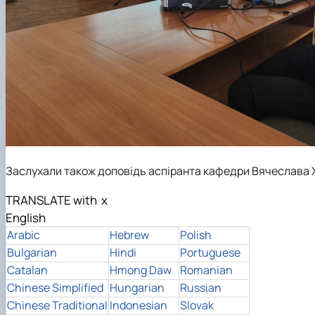
Заслухали також доповідь аспіранта кафедри Вячеслава Х
TRANSLATE with
x
English
Arabic
Hebrew
Polish
Bulgarian
Hindi
Portuguese
Catalan
Hmong Daw
Romanian
Chinese Simplified
Hungarian
Russian
Chinese Traditional
Indonesian
Slovak