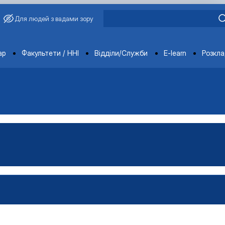
Для людей з вадами зору
ments
ар
Факультети / ННІ
Відділи/Служби
E-learn
Розкл