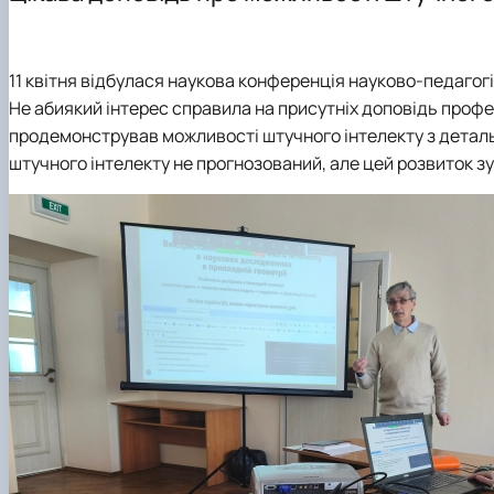
CAD-технології для конструкторів
Дизайн в агропромисловому комплексі
11 квітня відбулася наукова конференція науково-педагогі
Не абиякий інтерес справила на присутніх доповідь профе
продемонстрував можливості штучного інтелекту з деталь
штучного інтелекту не прогнозований, але цей розвиток з