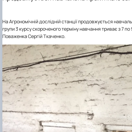
Навчально-наукові лабораторії
Збірники матеріалів конференцій
На Агрономічній дослідній станції продовжується навчальна
групи 3 курсу скороченого терміну навчання триває з 7 по 9 
Поваженка Сергій Ткаченко.