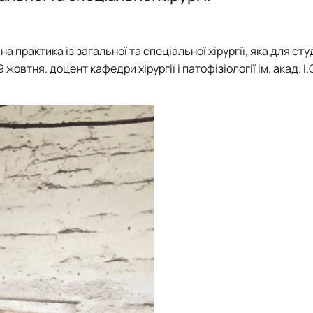
План роботи та звіти
План роботи та звіти
 практика із загальної та спеціальної хірургії, яка для сту
жовтня. доцент кафедри хірургії і патофізіології ім. акад. І.