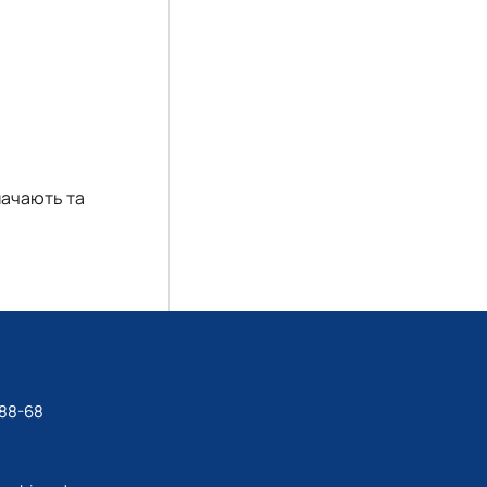
начають та
-88-68