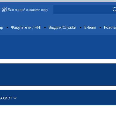
Для людей з вадами зору
ments
ар
Факультети / ННІ
Відділи/Служби
E-learn
Розкл
ЗАХИСТ