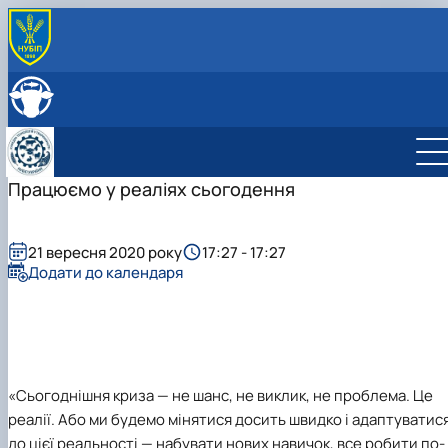
ПРО КАФЕДРУ
Головна
СКЛАД КАФЕДРИ
Історія кафедри
ОСВІТНЯ ДІЯЛЬНІСТЬ
Навчально-науково-виробничі лабораторії
Навчальна робота
НАУКОВА ДІЯЛЬНІСТЬ
Співпраця з роботодавцями
Навчальні лабораторії
Наукова робота
Працюємо у реаліях сьогодення
МІЖНАРОДНА ДІЯЛЬНІСТЬ
Відеотур кафедрою
Сертифікатні курси
Дорадча діяльність
Фотогалерея
Наукові гуртки
Робочі програми
Підготовка аспірантів та докторантів
21 вересня 2020 року
17:27 - 17:27
Практика студентів
Наукові здобутки кафедри
Додати до календаря
«Сьогоднішня криза — не шанс, не виклик, не проблема. Це
реалії. Або ми будемо мінятися досить швидко і адаптуватис
до цієї реальності — набувати нових навичок, все робити по-