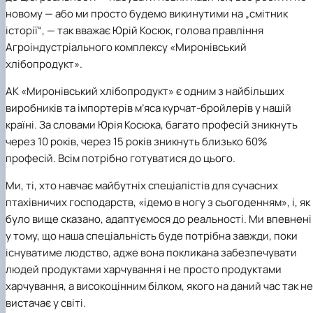
новому — або ми просто будемо викинутими на „смітник
історії“, — так вважає Юрій Косюк, голова правління
Агроіндустріального комплексу «Миронівський
хлібопродукт».
АК «Миронівський хлібопродукт» є одним з найбільших
виробників та імпортерів м’яса курчат-бройлерів у нашій
країні. За словами Юрія Косюка, багато професій зникнуть
через 10 років, через 15 років зникнуть близько 60%
професій. Всім потрібно готуватися до цього.
Ми, ті, хто навчає майбутніх спеціалістів для сучасних
птахівничих господарств, «ідемо в ногу з сьогоденням», і, як
було вище сказано, адаптуємося до реальності. Ми впевнені
у тому, що наша спеціальність буде потрібна завжди, поки
існуватиме людство, адже вона покликана забезпечувати
людей продуктами харчування і не просто продуктами
харчування, а високоцінним білком, якого на даний час так не
вистачає у світі.