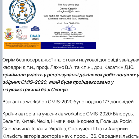
Окрім безпосередньої підготовки наукової доповіді завідува
кафедри д.т.н., проф. Лахно В.А. та к.п.н., доц. Касаткін Д.Ю.
приймали участь у рецензуванні декількох робіт поданих у
збірник CMIS-2020, який буде проіндексовано у
наукометричній базі Скопус
.
Взагалі на workshop CMIS-2020 було подано 177 доповідей.
Країни авторів та учасників workshop CMIS-2020: Білорусь,
Бельгія, Китай, Чехія, Німеччина, Індонезія, Польща, Росія,
Словаччина, Іспанія. Україна, Сполучені Штати Америки.
Кількість авторів докторів наук, проф., 136. Середня кількість