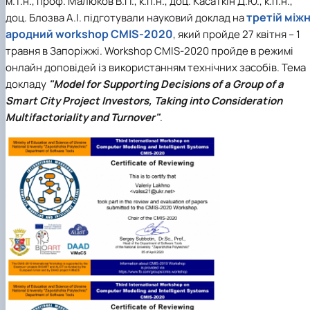
м.т.н., проф. Малюков В.П., к.п.н., доц. Касаткін Д.Ю., к.п.н.,
третій між
доц. Блозва А.І. підготували науковий доклад на
ародний workshop CMIS-2020
, який пройде 27 квітня – 1
травня в Запоріжжі. Workshop CMIS-2020 пройде в режимі
онлайн доповідей із використанням технічних засобів. Тема
докладу
"Model for Supporting Decisions of a Group of a
Smart City Project Investors, Taking into Consideration
Multifactoriality and Turnover"
.