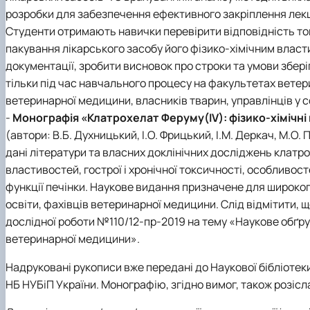
розробки для забезпечення ефективного закріплення лек
Студенти отримають навички перевірити відповідність тов
пакування лікарського засобу його фізико-хімічним влас
документації, зробити висновок про строки та умови збер
тільки під час навчального процесу на факультетах ветери
ветеринарної медицини, власників тварин, управлінців у с
-
Монографія «Клатрохелат Феруму(IV): фізико-хімічні
(автори: В.Б. Духницький, І.О. Фрицький, І.М. Деркач, М.О.
дані літератури та власних доклінічних досліджень клатр
властивостей, гострої і хронічної токсичності, особливос
функції печінки. Наукове видання призначене для широкого
освіти, фахівців ветеринарної медицини. Слід відмітити,
дослідної роботи №110/12-пр-2019 на тему «Наукове обґру
ветеринарної медицини».
Надруковані рукописи вже передані до Наукової бібліотеки 
НБ НУБіП України. Монографію, згідно вимог, також розісла