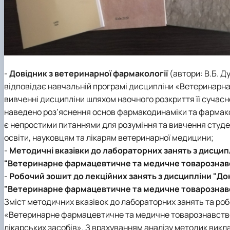
-
Довідник з ветеринарної фармакології
(автори: В.Б. Ду
відповідає навчальній програмі дисципліни «Ветеринарна
вивченні дисципліни шляхом наочного розкриття її сучасно
наведено роз’яснення основ фармакодинаміки та фармакок
є непростими питаннями для розуміння та вивчення студе
освіти, науковцям та лікарям ветеринарної медицини;
-
Методичні вказівки до лабораторних занять з дисциплі
"Ветеринарне фармацевтичне та медичне товарознав
-
Робочий зошит до лекційних занять з дисципліни "Доклі
"Ветеринарне фармацевтичне та медичне товарознав
Зміст методичних вказівок до лабораторних занять та ро
«Ветеринарне фармацевтичне та медичне товарознавство» 
лікарських засобів». З врахуванням аналізу методик вик