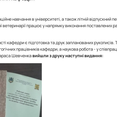
ія"
Звіти
План роботи
Звіти
Звіти
Гуртківці
Звіти
Час проведення занять
Час проведення занять
Відомі постаті
Гуртківці
Гуртківці
Гуртківці
ійне навчання в університеті, а також літній відпускний пе
Фотогалерея
Фотоматеріали
Положення про гурток
Положення про гурток
ної ветеринарії працює у напрямку виконання поставлених р
Фотогалерея
Фотогалерея
ті кафедри є підготовка та друк запланованих рукописів. 
огічних працівників кафедри, а наукова робота - у співпраці
 Тараса Шевченка
вийшли з друку наступні видання: