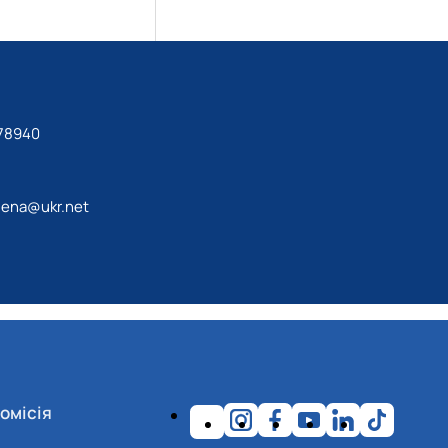
78940
lena@ukr.net
омісія