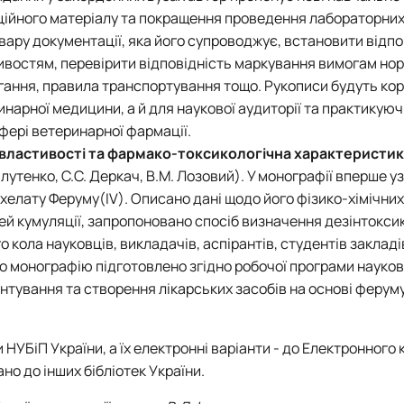
ційного матеріалу та покращення проведення лабораторних
ару документації, яка його супроводжує, встановити відпо
тивостям, перевірити відповідність маркування вимогам но
ігання, правила транспортування тощо. Рукописи будуть ко
нарної медицини, а й для наукової аудиторії та практикуюч
фері ветеринарної фармації.
 властивості та фармако-токсикологічна характеристик
 Плутенко, С.С. Деркач, В.М. Лозовий). У монографії вперше 
охелату Феруму(IV). Описано дані щодо його фізико-хімічних
тей кумуляції, запропоновано спосіб визначення дезінтокси
 кола науковців, викладачів, аспірантів, студентів закладі
 що монографію підготовлено згідно робочої програми науко
нтування та cтворення лікарських засобів на основі феруму
НУБіП України, а їх електронні варіанти - до Електронного 
но до інших бібліотек України.