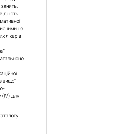
 занять.
відність
рмативної
рисними не
их лікарів
а"
узагальнено
каційної
в вищої
во-
 (IV) для
каталогу