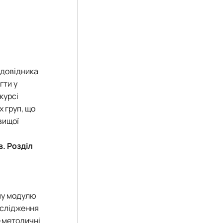
т довідника
гти у
курсі
 груп, що
вищої
в. Розділ
ому модулю
ослідження
о-методичні