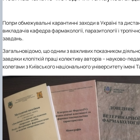
Навчально-методична література
Науковий гурток "Ветеринарна фармакологія і фармац
Науковий гурток "Порівняльна фізіологія хребетних"
Науковий гурток "Фізіологія тварин"
Попри обмежувальні карантинні заходи в Україні та дистанц
Аспірантура
викладачів кафедра фармакології, паразитології і тропіч
завдань.
Загальновідомо, що одним з важливих показником діяльнос
завдяки клопіткій праці колективу авторів – науково-педаг
колегами з Київського національного університету імені