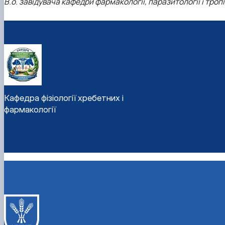
В.о. завідувача кафедри фармакології, паразитології і тропі
Кафедра фізіології хребетних і
фармакології