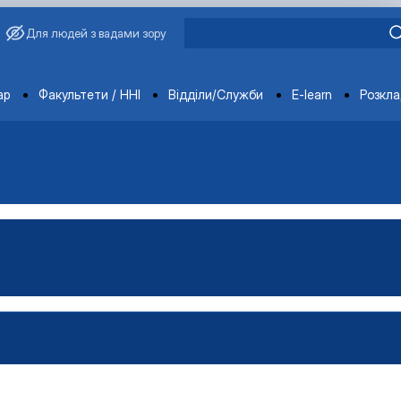
Для людей з вадами зору
ments
ар
Факультети / ННІ
Відділи/Служби
E-learn
Розкл