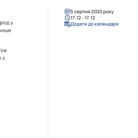
5 серпня 2020 року
17:12 - 17:12
ріод у
Додати до календаря
аніше
Тож
 з