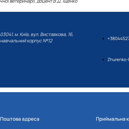
чної ветеринарії, доцент В.Д. Іщенко
03041, м. Київ, вул. Виставкова, 16,
+3804452
навчальний корпус №12
Zhurenko-
Поштова адреса
Приймальна к