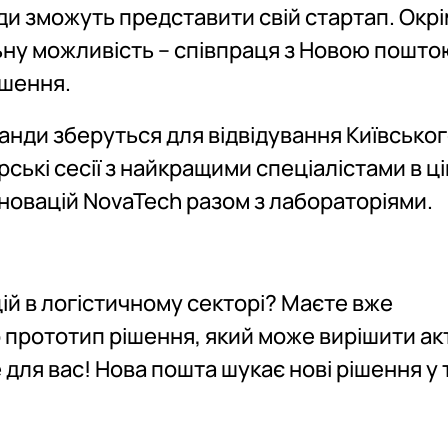
ди зможуть представити свій стартап. Окрі
льну можливість – співпраця з Новою пошто
ішення.
оманди зберуться для відвідування Київсько
ські сесії з найкращими спеціалістами в ці
інновацій NovaTech разом з лабораторіями.
ій в логістичному секторі? Маєте вже
прототип рішення, який може вирішити ак
 для вас! ​​Нова пошта шукає нові рішення у