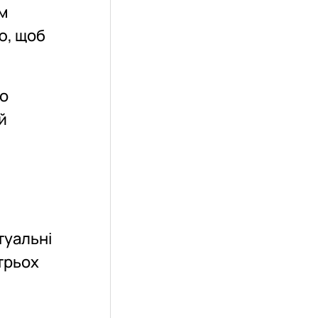
м
ю, щоб
го
й
туальні
 трьох