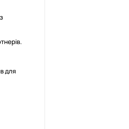
з
тнерів.
в для