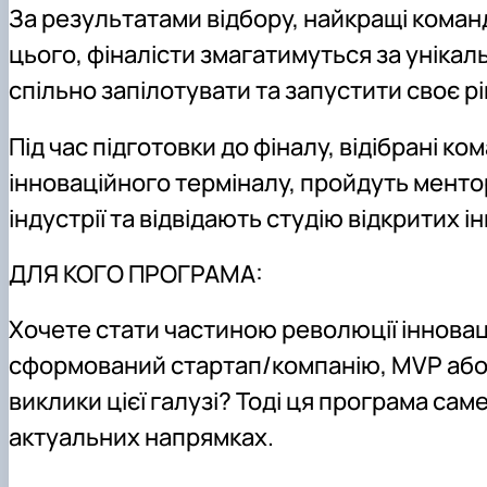
За результатами відбору, найкращі коман
цього, фіналісти змагатимуться за уніка
спільно запілотувати та запустити своє р
Під час підготовки до фіналу, відібрані к
інноваційного терміналу, пройдуть ментор
індустрії та відвідають студію відкритих 
ДЛЯ КОГО ПРОГРАМА:
Хочете стати частиною революції інновац
сформований стартап/компанію, MVP або 
виклики цієї галузі? Тоді ця програма саме
актуальних напрямках.