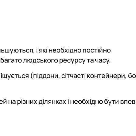
льшуються, і які необхідно постійно
 багато людського ресурсу та часу.
щується (піддони, сітчасті контейнери, б
й на різних ділянках і необхідно бути впе