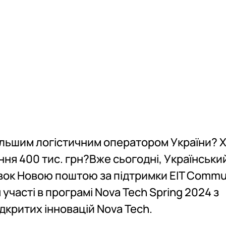
Науковий гурток "EcoMo
Зміст навчанн
Зміст навчанн
Практична під
Практична під
Місця проходж
Місця проходж
Кваліфікаційн
Кваліфікаційн
Працевлаштув
Працевлаштув
Працевлаштув
Працевлаштув
Неформальна 
Неформальна 
Оцінка якості
Оцінка якості 
Розклад сесії
Розклад сесії
Стипендіальни
Стипендіальни
ільшим логістичним оператором України? 
ння 400 тис. грн?
Вже сьогодні, Українськи
вок Новою поштою за підтримки EIT Commun
 участі в програмі
Nova Tech Spring 2024
з
відкритих інновацій Nova Tech.