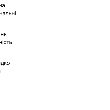
на
ональні
ння
ність
идко
и