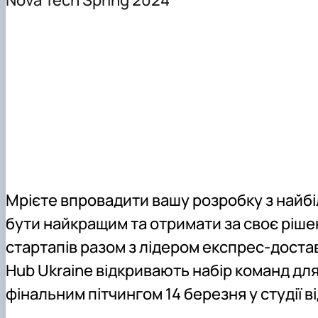
Як нас знайти
Технічне забезпечення кафедри
Скринька довіри
Міжнародні зв'язки
Студентський простір
Запитання/відповіді
Мрієте впровадити вашу розробку з найб
бути найкращим та отримати за своє ріше
стартапів разом з лідером експрес-доста
Hub Ukraine відкривають набір команд для
фінальним пітчингом
14 березня
у студії 