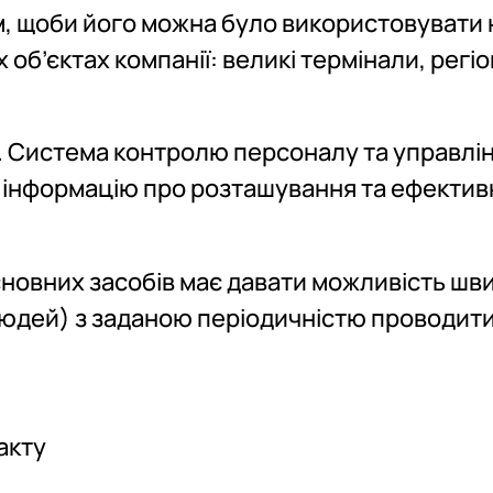
м, щоби його можна було використовувати 
об’єктах компанії: великі термінали, регі
. Система контролю персоналу та управлі
 інформацію про розташування та ефектив
сновних засобів має давати можливість шв
людей) з заданою періодичністю проводит
акту