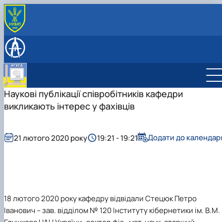
ПРО КАФЕДРУ
Історія кафедри
НАВЧАЛЬНА РОБОТА
Співробітники кафедри
Робочі програми
НАУКОВІ ГУРТКИ
Зв'язки з підприємствами
Віртуальна, доповнена та змішана реальність
ОБУХОВСЬКІ ЧИТАННЯ
Комп'ютерна графіка та твердотільне
Наукові публікації співробітників кафедри
моделювання
викликають інтерес у фахівців
CAD-технології для конструкторів
Дизайн в агропромисловому комплексі
Додати до календар
21 лютого 2020 року
19:21 - 19:21
18 лютого 2020 року кафедру відвідали Стецюк Петро
Іванович – зав. відділом № 120 Інституту кібернетики ім. В.М.