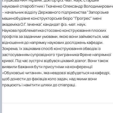
Глушкова НАН України, доктор фіз.-мат. наук, старший
науковий співробітник і Ткаченко Олександр Володимирович
– начальник відділу Державного підприємства "Запорізьке
машинобудівне конструкторське бюро "Прогрес" імені
академіка О.Г. Івченкa", кандидат фіз.-мат. наук.
Наукова проблематика стосовно конструювання плоских
профілів за заданими умовами, якою вони займаються, має
відношення до напрямку наукових досліджень кафедри.
Зокрема, їх зацікавив спосіб конструювання обводів із
застосуванням супровідного тригранника Френе напрямної
кривої. Під час зустрічі відбувся цікавий діалог. Вони також
виявили бажання бути присутніми на конференції
«Обуховські читання», яка невдовзі відбудеться на кафедрі,
щоб донести до фахівців коло задач, над якими вони
працюють і намітити шляхи до співпраці.