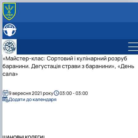
ПРО КАФЕДРУ
Головна
СКЛАД КАФЕДРИ
Історія кафедри
ОСВІТНЯ ДІЯЛЬНІСТЬ
Навчально-науково-виробничі лабораторії
Навчальна робота
НАУКОВА ДІЯЛЬНІСТЬ
Співпраця з роботодавцями
Навчальні лабораторії
Наукова робота
«Майстер-клас: Сортовий і кулінарний розруб
МІЖНАРОДНА ДІЯЛЬНІСТЬ
Відеотур кафедрою
Сертифікатні курси
Дорадча діяльність
баранини. Дегустація страви з баранини», «День
Фотогалерея
Наукові гуртки
сала»
Робочі програми
Підготовка аспірантів та докторантів
Практика студентів
Наукові здобутки кафедри
9 вересня 2021 року
03:00 - 03:00
Додати до календаря
ШАНОВНІ КОЛЕГИ!