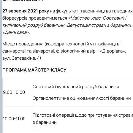
27 вересня 2021 року
на факультеті
тваринництва та водних
біоресурсів
проводитиметься
«Майстер-клас: Сортовий і
кулінарний розруб баранини. Дегустація страви з баранини»
«День сала»
.
Місце проведення: (кафедра
технологій у птахівництві,
свинарстві та вівчарстві, фізіологічний двір – «Дідорівка»
,
вул. Затєвахіна, 4)
ПРОГРАМА МАЙСТЕР-КЛАСУ
Сортовий і кулінарний розруб баранини
9.00-10.00
Органолептичне оцінювання якості баранини
Підготовчі операції щодо приготування страв
10.00-11.00
з баранини