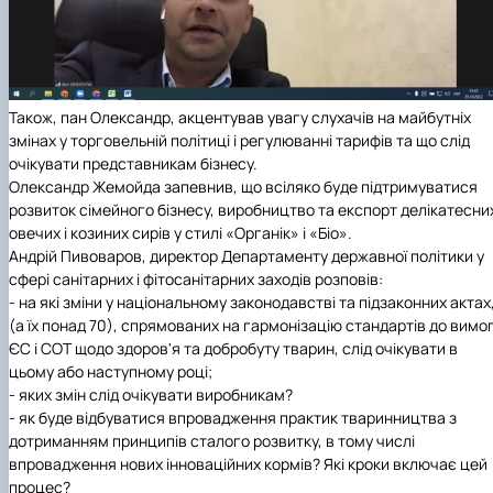
Також, пан Олександр, акцентував увагу слухачів на майбутніх
змінах у торговельній політиці і регулюванні тарифів та що слід
очікувати представникам бізнесу.
Олександр Жемойда запевнив, що всіляко буде підтримуватися
розвиток сімейного бізнесу, виробництво та експорт делікатесни
овечих і козиних сирів у стилі «Органік» і «Біо».
Андрій Пивоваров, директор Департаменту державної політики у
сфері санітарних і фітосанітарних заходів розповів:
- на які зміни у національному законодавстві та підзаконних актах
(а їх понад 70), спрямованих на гармонізацію стандартів до вимо
ЄС і СОТ щодо здоров'я та добробуту тварин, слід очікувати в
цьому або наступному році;
- яких змін слід очікувати виробникам?
- як буде відбуватися впровадження практик тваринництва з
дотриманням принципів сталого розвитку, в тому числі
впровадження нових інноваційних кормів? Які кроки включає цей
процес?