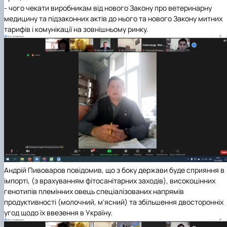
- чого чекати виробникам від нового Закону про ветеринарну
медицину та підзаконних актів до нього та нового Закону митних
тарифів і комунікації на зовнішньому ринку.
Андрій Пивоваров повідомив, що з боку держави буде сприяння в
імпорті, (з врахуванням фітосанітарних заходів), високоцінних
генотипів племінних овець спеціалізованих напрямів
продуктивності (молочний, м'ясний) та збільшення двосторонніх
угод щодо їх ввезення в Україну.