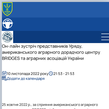
ПРО КАФЕДРУ
Головна
СКЛАД КАФЕДРИ
Історія кафедри
ОСВІТНЯ ДІЯЛЬНІСТЬ
Навчально-науково-виробничі лабораторії
Навчальна робота
НАУКОВА ДІЯЛЬНІСТЬ
Співпраця з роботодавцями
Навчальні лабораторії
Наукова робота
Он-лайн зустріч представників Уряду,
МІЖНАРОДНА ДІЯЛЬНІСТЬ
Відеотур кафедрою
Сертифікатні курси
Дорадча діяльність
американського аграрного дорадчого центру
Фотогалерея
Наукові гуртки
BRIDGES та аграрних асоціацій України
Робочі програми
Підготовка аспірантів та докторантів
Практика студентів
Наукові здобутки кафедри
10 листопада 2022 року
21:53 - 21:53
Додати до календаря
25 жовтня 2022 р., за сприяння американського аграрного