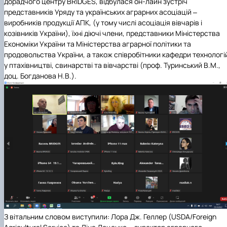
дорадчого центру
BRIDGES, відбулася он-лайн зустріч
представників Уряду та українських аграрних асоціацій ‒
виробників продукції АПК, (у тому числі асоціація вівчарів і
козівників України), їхні діючі члени, представники Міністерства
Економіки України та Міністерства аграрної політики та
продовольства України, а також співробітники кафедри технологі
у птахівництві, свинарстві та вівчарстві (проф. Туринський В.М.,
доц. Богданова Н.В.).
З вітальним словом виступили: Лора Дж. Геллер (USDA/Foreign