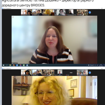
Agricultural Service) та Ліна Доценко
‒
директор аграрного
дорадчого центру BRIDGES.