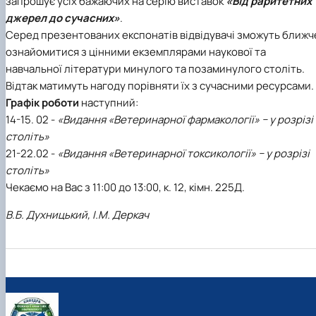
запрошує усіх бажаючих на серію виставок
«Від раритетних
Фотогалерея
джерел до сучасних»
.
Серед презентованих експонатів відвідувачі зможуть ближч
ознайомитися з цінними екземплярами наукової та
навчальної літератури минулого та позаминулого століть.
Відтак матимуть нагоду порівняти їх з сучасними ресурсами.
Графік роботи
наступний:
14-15. 02 -
«Видання «Ветеринарної фармакології» − у розрізі
століть»
21-22.02 -
«Видання «Ветеринарної токсикології» − у розрізі
століть»
Чекаємо на Вас з 11:00 до 13:00, к. 12, кімн. 225Д.
В.Б. Духницький, І.М. Деркач