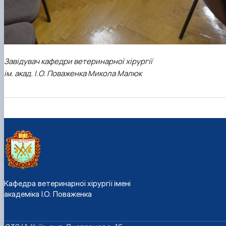
Завідувач кафедри ветеринарної хірургії
ім. акад. І.О. Поваженка Микола Малюк
Кафедра ветеринарної хірургії імені
академіка І.О. Поваженка