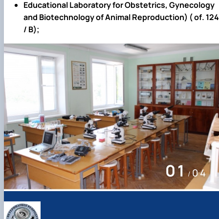
Educational Laboratory for Obstetrics, Gynecology
and Biotechnology of Animal Reproduction) (
of
. 12
4
/
В);
01
04
/