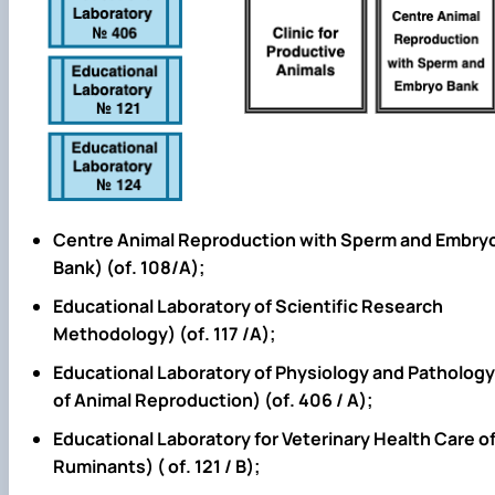
Centre Animal Reproduction with Sperm and Embry
Bank) (
of
. 108
/
А);
Educational Laboratory of Scientific Research
Methodology) (
of
. 117
/
А);
Educational Laboratory of Physiology and Pathology
of Animal Reproduction) (
of
. 406
/
А);
Educational Laboratory for Veterinary Health Care o
Ruminants) (
of
. 121
/
В);