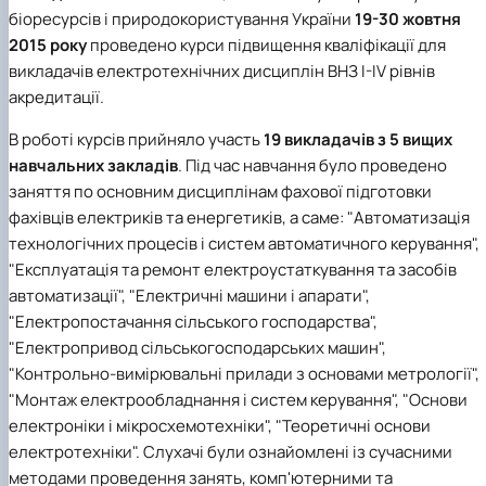
біоресурсів і природокористування України
19-30 жовтня
2015 року
проведено курси підвищення кваліфікації для
викладачів електротехнічних дисциплін ВНЗ І-І
V
рівнів
акредитації.
В роботі курсів прийняло участь
19 викладачів з 5 вищих
навчальних закладів
. Під час навчання було проведено
заняття по основним дисциплінам фахової підготовки
фахівців електриків та енергетиків, а саме: "Автоматизація
технологічних процесів і систем автоматичного керування",
"Експлуатація та ремонт електроустаткування та засобів
автоматизації", "Електричні машини і апарати",
"Електропостачання сільського господарства",
"Електропривод сільськогосподарських машин",
"Контрольно-вимірювальні прилади з основами метрології",
"Монтаж електрообладнання і систем керування", "Основи
електроніки і мікросхемотехніки", "Теоретичні основи
електротехніки". Слухачі були ознайомлені із сучасними
методами проведення занять, комп'ютерними та