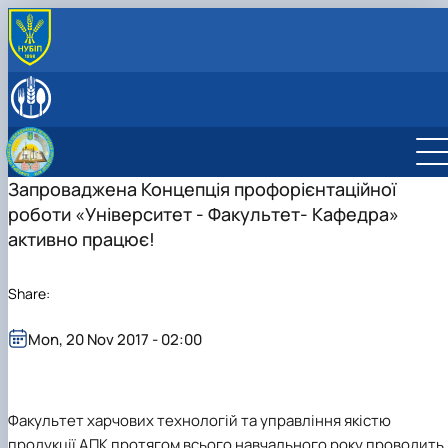
ABOUT
History
LEADERSHIP & STAFF
Laboratories & facilities
EDUCATIONAL ACTIVITIES
International activities
Науковий гурток «Інновації у процесах харчових
SCIENTIFIC ACTIVITY
виробництв»
Research activities
Запроваджена Концепція профорієнтаційної
Дисципліни кафедри
Conferences
роботи «Університет - Факультет- Кафедра»
Навчально-методична робота
Конференції ф-ту харчових наук
активно працює!
Share:
Mon, 20 Nov 2017 - 02:00
Факультет харчових технологій та управління якістю
продукції АПК протягом всього навчального року проводить