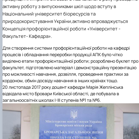
активну роботу з випускниками шкіл щодо вступу в
Національний університет біоресурсів та
природокористування України,
активно впроваджується
Концепція профорієнтаційної роботи «Університет -
Факультет- Кафедра».
Для створення системи профорієнтаційної роботи на кафедрі
процесів і обладнання переробки продукції АПК було чітко
виділено етапи профорієнтаційної роботи; розроблено буклет про
факультет, підготовлено матеріал і демонстраційну презентацію
про можливості навчання, дозвілля, проведення практики за
кордоном, обмін досвіду навчання в інших країнах тощо.
20
листопада 2017 року доцент кафедри Марія Жеплінська
відвідала місто Бровари Київської області, де побувала в
загальноосвітніх школах І-ІІІ ступенів №1 та №6.