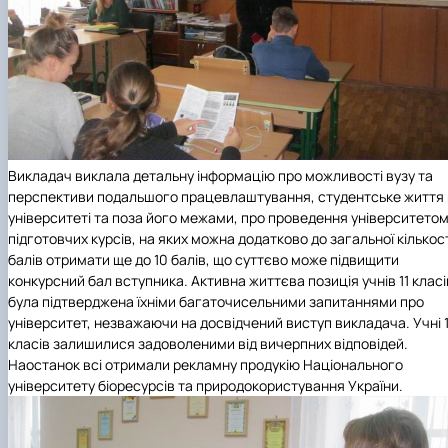
Викладач виклала детальну інформацію про можливості вузу та
перспективи подальшого працевлаштування, студентське життя 
університеті та поза його межами, про проведення університето
підготовчих курсів, на яких можна додатково до загальної кількос
балів отримати ще до 10 балів, що суттєво може підвищити
конкурсний бал вступника. Активна життєва позиція учнів 11 класі
була підтверджена їхніми багаточисельними запитаннями про
університет, незважаючи на досвідчений виступ викладача. Учні 1
класів залишилися задоволеними від вичерпних відповідей.
Наостанок всі отримали рекламну продукію Національного
університету біоресурсів та природокористування України.