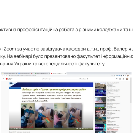
а робототехніка
активна профорієнтаційна робота з різними коледжами та ш
мі
Zoom
за участю завідувача кафедри д.т.н., проф. Валерія
зку. На вебінарі було презентовано факультет інформаційни
вання України та всі спеціальності факультету.