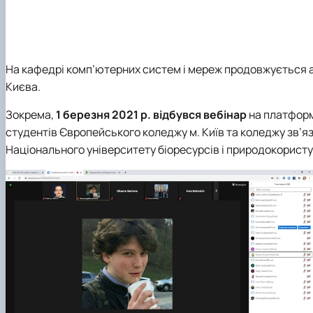
Кібербезпека та захист інформації
Автоматизація, комп’ютерно-інтегровані технології т
Інші спеціальності
Академічна доброчесність
На кафедр
і комп’ютерних систем і мереж продовжується 
Навчальна діяльність
Києва.
Зокрема,
1 березня 2021 р. відбувся вебінар
на платфор
студентів Європейського коледжу м. Київ та коледжу зв’я
Національного університету біоресурсів і природокористу