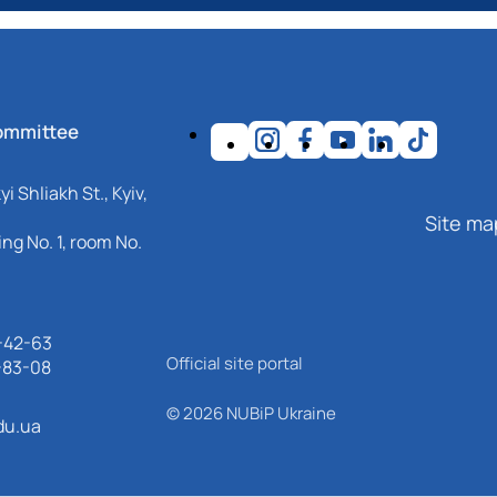
ommittee
i Shliakh St., Kyiv,
Site ma
ng No. 1, room No.
-42-63
Official site portal
-83-08
© 2026 NUBiP Ukraine
du.ua