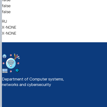
false
false
RU
X-NONE
X-NONE
Department of Computer systems,
networks and cybersecurity