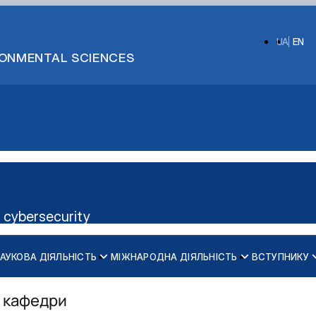
UA
EN
IRONMENTAL SCIENCES
 cybersecurity
АУКОВА ДІЯЛЬНІСТЬ
МІЖНАРОДНА ДІЯЛЬНІСТЬ
ВСТУПНИКУ
то більше любить «програмуват…
годенням!
 кафедри