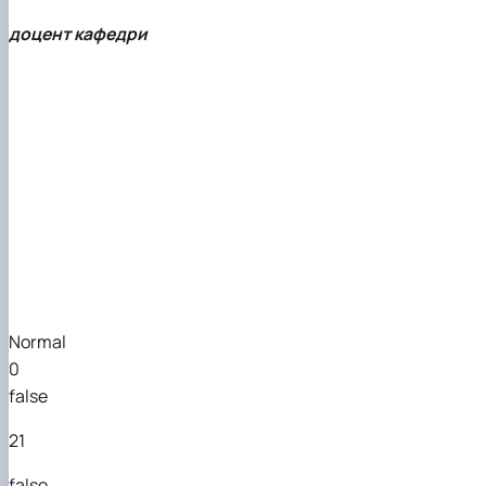
доцент кафедри
Normal
0
false
21
false