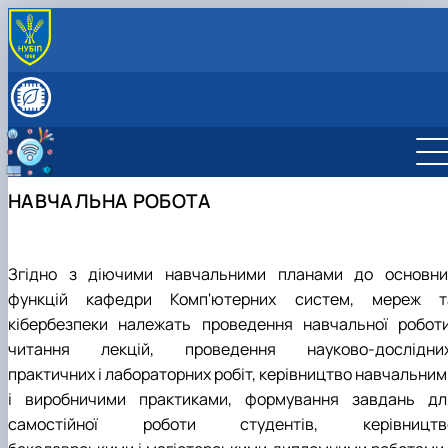
ПРО КАФЕДРУ
Про кафедру
СКЛАД КАФЕДРИ
Матеріально-технічна база кафедри
НАВЧАЛЬНА РОБОТА
Документи кафедри
Графік консультацій викладачів кафедри
НАУКОВА ДІЯЛЬНІСТЬ
Освітньо-професійні програми
Наукова діяльність
МІЖНАРОДНА ДІЯЛЬНІСТЬ
НАВЧАЛЬНА РОБОТА
Комп'ютерна інженерія
Науковий гурток "Кібербезпека"
Міжнародна діяльність
ВСТУПНИКУ
Кібербезпека та захист інформації
Науковий гурток "Інтернет речей"
«Комп’ютерна інженерія» — спеціальність для тих,
Автоматизація, комп’ютерно-інтегровані технологі
хто більше любить «програмуват…
та робототехніка
"Кібербезпека" - спеціальність майбутнього стає
Згідно з діючими навчальними планами до основни
Інші спеціальності
сьогоденням!
функцій кафедри Комп'ютерних систем, мереж т
Академічна доброчесність
Реальні ІТ-проекти руками студентів кафедри
кібербезпеки належать проведення навчальної роботи
Навчальна діяльність
читання лекцій, проведення науково-дослідних
практичних і лабораторних робіт, керівництво навчальним
і виробничими практиками, формування завдань дл
самостійної роботи студентів, керівництв