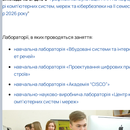
рі комп'ютерних систем, мереж та кібербезпеки на ІІ семе
р 2026 року
"
Лабораторії, в яких проводяться заняття:
навчальна лабораторія «Вбудовані системи та інтер
ет речей»
навчальна лабораторія «Проектування цифрових пр
строїв»
навчальна лабораторія «Академія “CISCO”»
навчально-науково-виробнича лабораторія «Центр 
омп’ютерних систем і мереж»