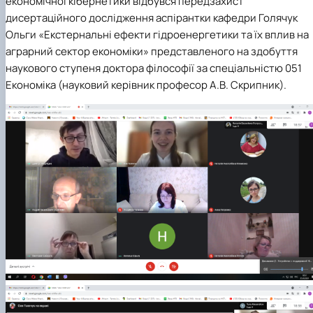
економічної кібернетики відбувся передзахист
дисертаційного дослідження аспірантки кафедри Голячук
Ольги «Екстернальні ефекти гідроенергетики та їх вплив на
аграрний сектор економіки» представленого на здобуття
наукового ступеня доктора філософії за спеціальністю 051
Економіка (науковий керівник професор А.В. Скрипник).