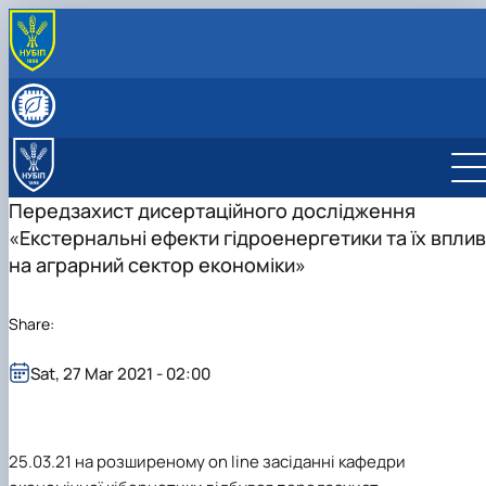
ПРО КАФЕДРУ
Історія кафедри
СКЛАД КАФЕДРИ
Видатні випускники
Співробітники кафедри
ОСВІТНЯ ДІЯЛЬНІСТЬ
«Хто є хто» з кібернетиків в НУБіП України
Робочі програми
НАУКОВА ДІЯЛЬНІСТЬ
Освітні програми
Гурток Кібертонус
МІЖНАРОДНА ДІЯЛЬНІСТЬ
Передзахист дисертаційного дослідження
Освітні програми
Аспірантура
НАШІ ОСВІТНІ ПРОГРАМИ
«Екстернальні ефекти гідроенергетики та їх вплив
Обговорення освітніх програм
Наукова робота студентів
Освітня програма "Економічна кібернетика"
АБІТУРІЄНТУ
на аграрний сектор економіки»
Освітня програма "Цифрова економіка"
Абітурієнту
Інформативний гайд освітніми програмами
кафедри
Share:
Sat, 27 Mar 2021 - 02:00
25.03.21 на розширеному on line засіданні кафедри