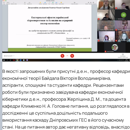
В якості запрошених були присутні д.е.н., професор кафедри
економічної теорії Байдала Вікторія Володимирівна,
аспіранти, спошукачі та студенти кафедри. Рецензентами
роботи були призначено завідувача кафедри економічної
кібернетики д.е.н., професора Жерліцина Д. М., та доцента
кафедри Клименко Н. А. Головне питання, що розглядалося в
дослідженні це суспільна доцільність подальшого
використання каскаду Дніпровських ГЕС в його сучасному
стані. На це питання автор дає негативну відповідь, внаслідо