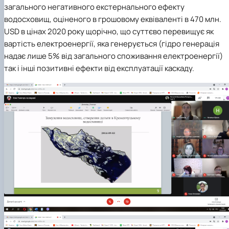
загального негативного екстернального ефекту
водосховищ, оціненого в грошовому еквіваленті в 470 млн.
USD в цінах 2020 року щорічно, що суттєво перевищує як
вартість електроенергії, яка генерується (гідро генерація
надає лише 5% від загального споживання електроенергії)
так і інші позитивні ефекти від експлуатації каскаду.