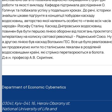
роботи та якості викладу. Кафедра підтримала дослідження О.
Голячук та побажала успіху у подальших кроках. До речі, історики
знайшли цікаве підґрунтя в концепції побудови каскаду
водосховищ, авторство якої належить особисто «генію всіх часів 
народів» Йосифу Сталіну. Каскад Дніпровських водосховищ
повинен був бути першою лінією оборони від посягань проклятог
імперіалізму на колиску світової революції – Радянський Союз. Ну
а другою лінією був каскад Волзьких ГЕС. Все це було реалізовано
ми продовжуємо жити по сталінським лекалам в розділеній
водосховищами країні, які стрімко перетворюються в болота.
Д.е.н. професор А.В. Скрипник.
Department of Economic Cybernetics
03041, Kyiv-041, 16, Heroiv Oborony st.
National University of Life and