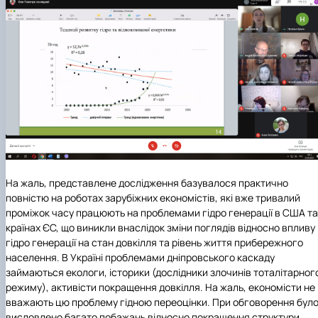
На жаль, представлене дослідження базувалося практично
повністю на роботах зарубіжних економістів, які вже тривалий
проміжок часу працюють на проблемами гідро генерації в США та
країнах ЄС, що виникли внаслідок зміни поглядів відносно впливу
гідро генерації на стан довкілля та рівень життя прибережного
населення. В Україні проблемами дніпровського каскаду
займаються екологи, історики (дослідники злочинів тоталітарног
режиму), активісти покращення довкілля. На жаль, економісти не
вважають цю проблему гідною переоцінки. При обговорення бул
висловлено багато побажань відносно покращення структури