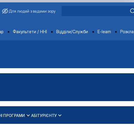
Для людей з вадами зору
ments
ар
Факультети / ННІ
Відділи/Служби
E-learn
Розкл
НІ ПРОГРАМИ
АБІТУРІЄНТУ