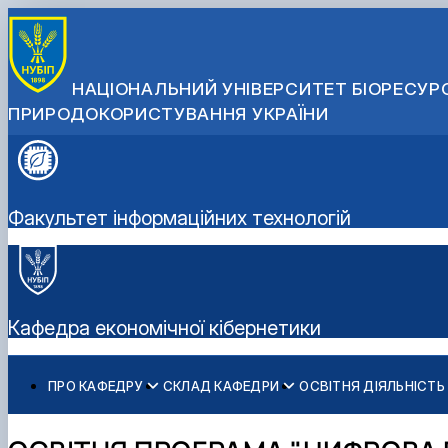
НАЦІОНАЛЬНИЙ УНІВЕРСИТЕТ БІОРЕСУРС
ПРИРОДОКОРИСТУВАННЯ УКРАЇНИ
Факультет інформаційних технологій
Кафедра економічної кібернетики
ПРО КАФЕДРУ
СКЛАД КАФЕДРИ
ОСВІТНЯ ДІЯЛЬНІСТЬ
Історія кафедри
Співробітники кафедри
Робочі програми
Гурток Кібертонус
Освітня програма "Економічна кібернетика"
Абітурієнту
Видатні випускники
Освітні програми
Аспірантура
Освітня програма "Цифрова економіка"
Інформативний гайд освітніми програмами кафедри