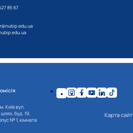
27 85 67‬
ir@nubip.edu.ua
ubip.edu.ua
омісія
м. Київ вул.
шлях, буд. 19,
Карта сайт
пус № 1, кімната