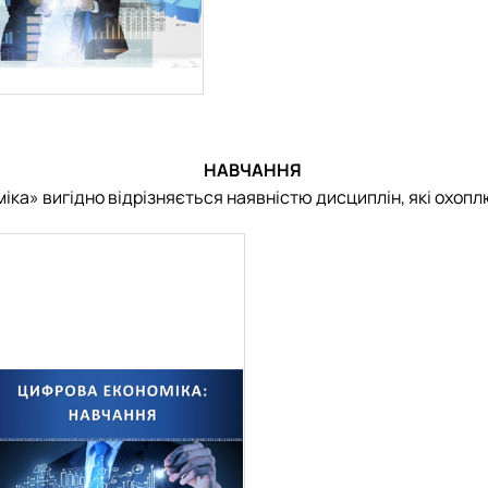
НАВЧАННЯ
ка» вигідно відрізняється наявністю дисциплін, які охоплю