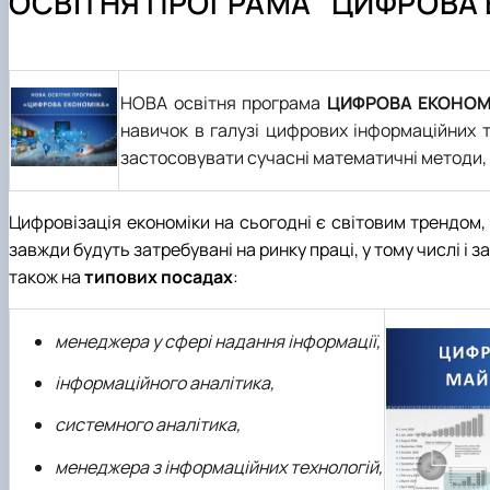
ОСВІТНЯ ПРОГРАМА "ЦИФРОВА 
Наукова робота студентів
НОВА освітня програма
ЦИФРОВА ЕКОНОМ
навичок в галузі цифрових інформаційних 
застосовувати сучасні математичні методи, 
Цифровізація економіки на сьогодні є світовим трендом,
завжди будуть затребувані на ринку праці, у тому числі і
також на
типових посадах
:
менеджера у сфері надання інформації,
інформаційного аналітика,
системного аналітика,
менеджера з інформаційних технологій,