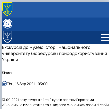
ПРО КАФЕДРУ
Історія кафедри
СКЛАД КАФЕДРИ
Видатні випускники
Співробітники кафедри
ОСВІТНЯ ДІЯЛЬНІСТЬ
«Хто є хто» з кібернетиків в НУБіП України
Робочі програми
НАУКОВА ДІЯЛЬНІСТЬ
Освітні програми
Гурток Кібертонус
МІЖНАРОДНА ДІЯЛЬНІСТЬ
Екскурсія до музею історії Національного
Освітні програми
Аспірантура
НАШІ ОСВІТНІ ПРОГРАМИ
університету біоресурсів і природокористування
Обговорення освітніх програм
Наукова робота студентів
Освітня програма "Економічна кібернетика"
АБІТУРІЄНТУ
України
Освітня програма "Цифрова економіка"
Абітурієнту
Інформативний гайд освітніми програмами
кафедри
Share:
Thu, 16 Sep 2021 - 03:00
13.09.2021 року студенти 1 та 2 курсів освітньої програми
«Економічна кібернетика» та «Цифрова економіка» разом зі своїм