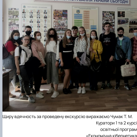
Щиру вдячность за проведену екскурсію виражаємо Чумак Т. М.
Куратори 1 та 2 курс
освітньої програ
«Економічна кібернетик