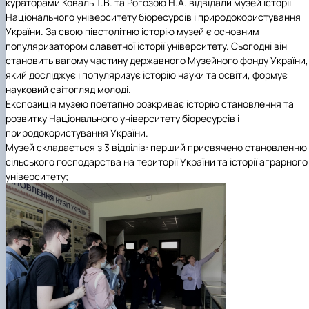
кураторами Коваль Т.В. та Рогозою Н.А. відвідали музей історії
Національного університету біоресурсів і природокористування
України. За свою півстолітню історію музей є основним
популяризатором славетної історії університету. Сьогодні він
становить вагому частину державного Музейного фонду України,
який досліджує і популяризує історію науки та освіти, формує
науковий світогляд молоді.
Експозиція музею поетапно розкриває історію становлення та
розвитку Національного університету біоресурсів і
природокористування України.
Музей складається з 3 відділів: перший присвячено становленню
сільського господарства на території України та історії аграрного
університету;