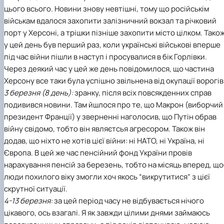
цього всього. Новини знову невтішні, тому що російськім
військам вдалося захопити залізничний вокзал та річковий
порт у Херсоні, а трішки пізніше захопити місто цілком. Тако
у цей день був перший раз, коли українські військові вперше
під час війни пішли в наступ і просувалися в бік Горлівки.
Через деякий час у цей же день повідомилося, що частина
Херсону все таки була успішно звільнена від окупації ворогів
3 березня (8 день):
зранку, після всіх повсякденних справ
подивився новини. Там йшлося про те, що Макрон (виборчий
президент Франції) у зверненні наголосив, що Путін обрав
війну свідомо, тобто він являєтсья агресором. Також він
додав, що ніхто не хотів цієї війни: ні НАТО, ні Україна, ні
Європа. В цей же час пенсійний фонд України провів
нарахування пенсій за березень, тобто на місяць вперед, щ
люди похилого віку змогли хоч якось “викрутитися” з цієї
скрутної ситуації.
4-13 березня:
за цей період часу не відбувається нічого
цікавого, ось взагалі. Я як завжди цілими днями займаюсь