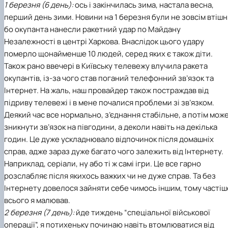
1 березня (6 день):
ось і закінчилась зима, настала весна,
перший день зими. Новини на 1 березня були не зовсім втішні
бо окупанта нанесли ракетний удар по Майдану
Незалежності в центрі Харкова. Внаслідок цього удару
померло щонайменше 10 людей, серед яких є також діти.
Також рано ввечері в Київську телевежу влучила ракета
окупантів, із-за чого став поганий телефонний зв’язок та
Інтернет. На жаль, наш провайдер також постраждав від
підриву телевежі і в мене почалися проблеми зі зв’язком.
Деякий час все нормально, з’єднання стабільне, а потім мож
зникнути зв’язок на півгодини, а деколи навіть на декілька
годин. Це дуже ускладнювало відпочинок після домашніх
справ, адже зараз дуже багато чого залежить від Інтернету.
Наприклад, серіали, ну або ті ж самі ігри. Це все гарно
розслабляє після якихось важких чи не дуже справ. Та без
Інтернету довелося зайняти себе чимось іншим, тому частіш
всього я малював.
2 березня (7 день):
йде тиждень “спеціальної військової
операції”, я потихеньку починаю навіть втомлюватися від