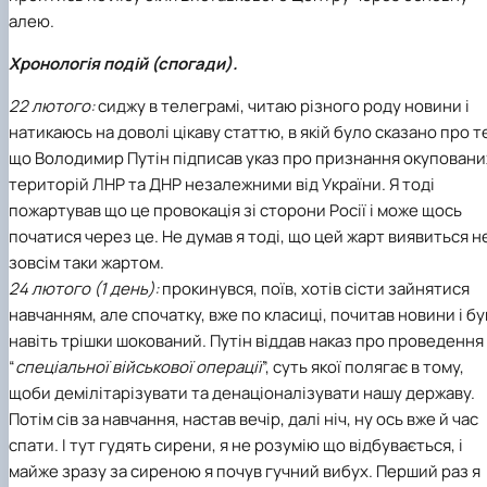
алею.
Хронологія подій (спогади).
22 лютого:
сиджу в телеграмі, читаю різного роду новини і
натикаюсь на доволі цікаву статтю, в якій було сказано про т
що Володимир Путін підписав указ про признання окуповани
територій ЛНР та ДНР незалежними від України. Я тоді
пожартував що це провокація зі сторони Росії і може щось
початися через це. Не думав я тоді, що цей жарт виявиться н
зовсім таки жартом.
24 лютого (1 день):
прокинувся, поїв, хотів сісти зайнятися
навчанням, але спочатку, вже по класиці, почитав новини і бу
навіть трішки шокований. Путін віддав наказ про проведення
“
спеціальної військової операції
”, суть якої полягає в тому,
щоби демілітарізувати та денаціоналізувати нашу державу.
Потім сів за навчання, настав вечір, далі ніч, ну ось вже й час
спати. І тут гудять сирени, я не розумію що відбувається, і
майже зразу за сиреною я почув гучний вибух. Перший раз я