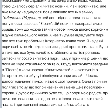
повсякденними справами, а під вечір відпочиваю, малюю,
граю, дивлюсь серіали, читаю новини. Різні всякі читаю, але
вже нічому не дивуюся, бо це ввійшло все як у звичку.
14 березня (19 день):
у цей день відновилося навчання та
попутно запрацював “Elearn”. Цій новині я насправді дуже
зрадів, тому що можна зайняти себе чимось дійсно корисним
я дуже сильно цього чекав. А навіть думав відвідувати пари,
але все таки проблеми з Інтернетом взяли своє. Я на деякі
пари навіть не міг підключитися, деякі просто вилітали. Було
й таке, що все було начебто стабільно, а потім пропадає
зв’язок і я просто вилітаю з пари. Тому я прийняв рішення, щ
поки не буде стабільного зв’язку, я буду виконувати завданн
в “Elearn”, а коли нарешті з’явиться стабільна ситуація з
Інтернетом, то я буду і відвідувати пари онлайн. Чесно,
далося навчання тяжко, і на це є свої причина. Одна з причин
полягає в тому, що попри навчання в мене ще є повсякденні
справи. Другою причиною було те, що попри мою радість пр
початок навчання, все одно не хотілося навчатися в такий
час, та і при навчанні вдома, дистанційно, є багато