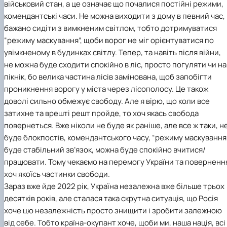
військовий стан, а це означає що почалися постійні режими,
комендантські часи. Не можна виходити з дому в певний час,
бажано сидіти з вимкненим світлом, тобто дотримуватися
“режиму маскування”, щоби ворог не міг орієнтуватися по
увімкненому в будинках світлу. Тепер, та навіть після війни,
не можна буде сходити спокійно в ліс, просто погуляти чи на
пікнік, бо велика частина лісів замінована, щоб запобігти
проникнення ворогу у міста через лісополосу. Це також
доволі сильно обмежує свободу. Але я вірю, що коли все
затихне та врешті решт пройде, то хоч якась свобода
повернеться. Вже ніколи не буде як раніше, але все ж таки, н
буде блокпостів, комендантського часу, “режиму маскування”
буде стабільний зв’язок, можна буде спокійно вчитися/
працювати. Тому чекаємо на перемогу України та поверненн
хоч якоїсь частинки свободи.
Зараз вже йде 2022 рік, Україна незалежна вже більше трьох
десятків років, але сталася така скрутна ситуація, що Росія
хоче цю незалежність просто знищити і зробити залежною
від себе. Тобто країна-окупант хоче, щоби ми, наша нація, всі