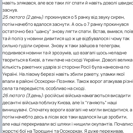
навіть злякався, але все таки ліг спати й навіть доволі швидк
заснув.
25 лютого (2 день):
прокинувся о 5 ранку від звуку сирен,
потім начебто вдалося заснути. А ось о 7 ранку прокинувся
остаточно без “шансу” знову лягти спати. Встав, вмився, поїв
та й поліз у новини дивитися що ж це відбувалося і чому так
сильно гуділи сирени. Знову ж таки зайшов в телеграм,
подивився новини та й зрозумів, що взагалі щось неладне
твориться в Києві, а тим паче на сході України. Доволі велика
кількість ракетних ударів зі сторони Росії була нанесена по
Україні. На лівому березі навіть збили ракету, уламки якої
впали в районі Осокорки-Позняки. Також ворог атакував різні
села та передмістя, особливо на сході.
26 лютого (3 день):
російські війська намагаються висадити
десантні війська поблизу Києва, але їх “ганяють” наші
винищувачі. Спочатку вороги взагалі не могли висадитися, а
потім начебто десь в лісах все таки вдалося їм це зробити,
але наші перекривали всі шляхи і нищили окупантів. Почалис
жорсткі бої на Троєщині та Осокорках. Я дуже переживав,