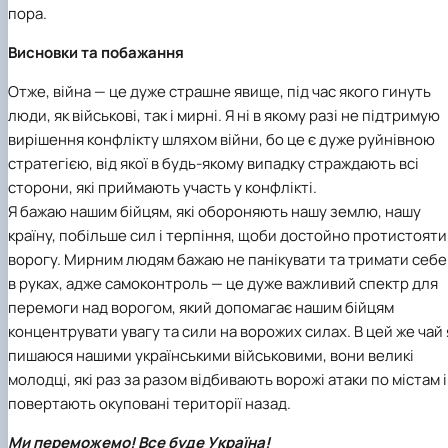
пора.
Висновки та побажання
Отже, війна — це дуже страшне явище, під час якого гинуть
люди, як військові, так і мирні. Я ні в якому разі не підтримую
вирішення конфлікту шляхом війни, бо це є дуже руйнівною
стратегією, від якої в будь-якому випадку страждають всі
сторони, які приймають участь у конфлікті.
Я бажаю нашим бійцям, які обороняють нашу землю, нашу
країну, побільше сил і терпіння, щоби достойно протистояти
ворогу. Мирним людям бажаю не панікувати та тримати себе
в руках, адже самоконтроль — це дуже важливий спектр для
перемоги над ворогом, який допомагає нашим бійцям
концентрувати увагу та сили на ворожих силах. В цей же чай 
пишаюся нашими українськими військовими, вони великі
молодці, які раз за разом відбивають ворожі атаки по містам і
повертають окуповані території назад.
Ми переможемо! Все буде Україна!