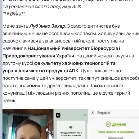
та управління якістю продукції АПК
"НІ ВІЙНІ!"
Мене звуть
Луб’янко Захар
. З самого дитинства був
звичайним, нічим не особливим хлопаком. Ходив у звичайни
садочок, вчився в загальноосвітній школі, поступив на
навчання в
Національний Університет Біоресурсів і
Природокористування України
. На даний момент вчуся на
другому курсі
факультету харчових технологій та
управління якістю продукції АПК
. Дуже пишаюся що
поступив саме у цей університет, так як тут знайшов для себ
багато знайомих та друзів, викладачів. Також навчився
комунікації між людьми різних поколінь, це є дуже гарний
навик.