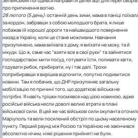
Зеленський погодився направити делегації для переговорів
про припинення вогню.
28 лютого (5 день):
останній день зими, мама в паніці поїхал
за кордон, забравши з собою молодшого брата, я лише
побажав їй хорошої дороги та найшвидшого повернення
назад в Україну, коли це стане можливим. Навчання
призупинено, мама виїхала з дому, я виїхати не можу, та й
нікуди. Що ж, саме час “взяти все в свої руки” та зайнятися
господарством: мити посуд, готувати їсти, поливати квіти,
годувати рибок, прибирати, ну і так далі. Трохи
поприбиравши я вирішив відпочити, попутно подивитися
новини. Там я побачив, що ДНР призупиняє загальну
мобілізацію по причині того, що додаткові війська не
потрібні. Я навіть трішки посміявся над цією новиною, адже
російські війська несли доволі великі втрати в плані
військової сили. В цей же час військові сили окупанта оточил
Маріуполь та вели посилений обстріл по цьому населеному
пункту. Перший раунд між Росією та Україною не закінчився
абсолютно нічим, ніякі рішення прийняті не були.