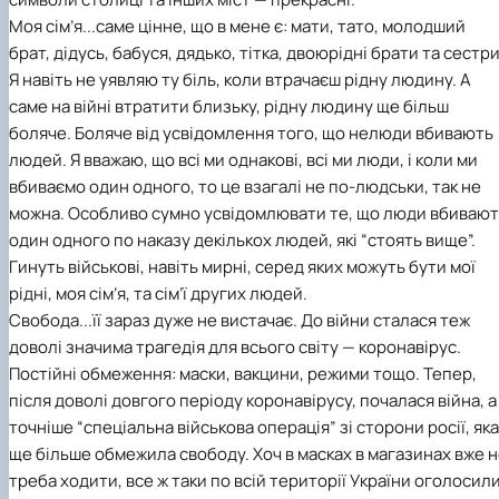
Моя сім’я...саме цінне, що в мене є: мати, тато, молодший
брат, дідусь, бабуся, дядько, тітка, двоюрідні брати та сестри
Я навіть не уявляю ту біль, коли втрачаєш рідну людину. А
саме на війні втратити близьку, рідну людину ще більш
боляче. Боляче від усвідомлення того, що нелюди вбивають
людей. Я вважаю, що всі ми однакові, всі ми люди, і коли ми
вбиваємо один одного, то це взагалі не по-людськи, так не
можна. Особливо сумно усвідомлювати те, що люди вбивают
один одного по наказу декількох людей, які “стоять вище”.
Гинуть військові, навіть мирні, серед яких можуть бути мої
рідні, моя сім’я, та сім’ї других людей.
Свобода...її зараз дуже не вистачає. До війни сталася теж
доволі значима трагедія для всього світу — коронавірус.
Постійні обмеження: маски, вакцини, режими тощо. Тепер,
після доволі довгого періоду коронавірусу, почалася війна, а
точніше “спеціальна військова операція” зі сторони росії, яка
ще більше обмежила свободу. Хоч в масках в магазинах вже 
треба ходити, все ж таки по всій території України оголосил