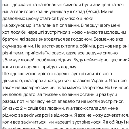
наші державні та національні символи були знищені та вся
наша територія країни увійшла у її склад (Росії). Ми не
дозволимо цьому статися будь-якою ціною!
На рахунок мрій та планів після війни. В першу чергу мені
хотілося би нарешті зустрітися з моєю мамою та молодшим
братом, які зараз знаходяться за кордоном. Безмежно вже
скучив за ними. Не вистачає їх тепла, обіймів, розмов на різні
різні теми, прийомів їжі разом, адже все це дуже сильно
зближує людей, особливо рідних. Буду неймовірно щасливи
коли вони нарешті приїдуть додому.
Ще однією моєю мрією є нарешті зустрітися зі своєю
дівчиною, яка зараз знаходиться на заході України. Я за нею
також неймовірно скучив, як за мамою та братом. Не бачилис
ми доволі довго, за тиждень до війни останній раз були
разом, потім по часу не співпадало та не могли зустрітися.
Близько 2 місяців без людини, яка також стала для мене
рідною за декілька років відносин. Я вже не можу дочекатися,
коли все закінчиться і ми нарешті зустрінемося. Я її обійму і 
буду відпускати. Вона — кохання всього мого життя, я в цьом