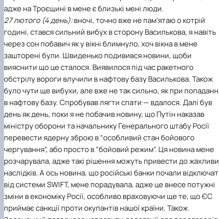
адже на Троєщині в мене є близькі мені люди.
27 лютого (4 день):
вночі, точно вже не пам’ятаю о котрій
годині, стався сильний вибух в сторону Василькова, я навіть
через сон побавич як у вікні блимнуло, хоч вікна в мене
зашторені були. Швиденько подивився новини, щоби
вияснити що це сталося. Виявилося під час ракетного
обстрілу вороги влучили в нафтову базу Василькова. Також
було чути ще вибухи, але вже не так сильно, як при попаданн
в нафтову базу. Спробував лягти спати — вдалося. Далі був
день як день, поки я не побачив новину, що Путін наказав
міністру оборони та начальнику Генерального штабу Росії
перевести ядерну зброю в “особливий стан бойового
чергування”, або просто в “бойовий режим”. Ця новина мене
розчарувала, адже такі рішення можуть привести до жахлив
наслідків. А ось новина, що російські банки почали відключа
від системи SWIFT, мене порадувала, адже це внесе потужні
зміни в економіку Росії, особливо враховуючи ще те, що ЄС
приймає санкції проти окупантів нашої країни. Також