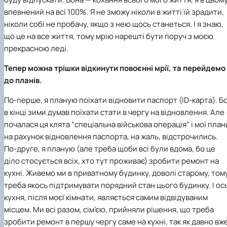
впевнений на всі 100%. Я не зможу ніколи в житті їй зрадити,
ніколи собі не пробачу, якщо з нею щось станеться. І я знаю,
що це на все життя, тому мрію нарешті бути поруч з моєю
прекрасною леді.
Тепер можна трішки відкинути повоєнні мрії, та перейдемо
до планів.
По-перше, я планую поїхати відновити паспорт (ID-карта). Б
в кінці зими думав поїхати стати в чергу на відновлення. Але
почалася ця клята “спеціальна військова операція” і мої план
на рахунок відновлення паспорта, на жаль, відстрочились.
По-друге, я планую (але треба щоби всі були вдома, бо це
діло стосується всіх, хто тут проживає) зробити ремонт на
кухні. Живемо ми в приватному будинку, доволі старому, том
треба якось підтримувати порядний стан цього будинку. І ос
кухня, після моєї кімнати, являється самим відвідуваним
місцем. Ми всі разом, сім’єю, прийняли рішення, що треба
зробити ремонт в першу чергу саме на кухні, так як давно вж