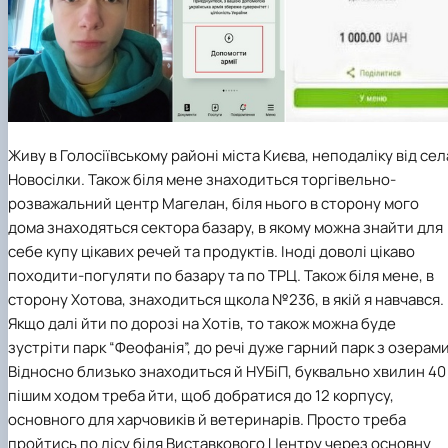
Живу в Голосіївському районі міста Києва, неподаліку від сел
Новосілки. Також біля мене знаходиться торгівельно-
розважальний центр Магелан, біля нього в сторону мого
дома знаходяться сектора базару, в якому можна знайти для
себе купу цікавих речей та продуктів. Іноді доволі цікаво
походити-погуляти по базару та по ТРЦ. Також біля мене, в
сторону Хотова, знаходиться щкола №236, в якій я навчався.
Якщо далі йти по дорозі на Хотів, то також можна буде
зустріти парк “Феофанія”, до речі дуже гарний парк з озерами
Відносно близько знаходиться й НУБіП, буквально хвилин 40
пішим ходом треба йти, щоб добратися до 12 корпусу,
основного для харчовиків й ветеринарів. Просто треба
пройтись по лісу біля Виставкового Центру через основну