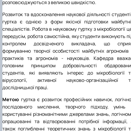
розповсюджуються з великою швидкістю.
Розвиток та вдосконалення наукової діяльності студенті
гуртка є однією з форм якісної підготовки майбутні
спеціалістів. Робота в науковому гуртку з мікробіології ц
передусім, робота самостійна, яку студенти виконують пі
контролем досвідченого викладача, що сприя
формуванню творчої особистості майбутніх агрономів 
практиків та агрономів - науковців. Кафедра вважа
головним принципом добровільності обдаровани
студентів, які виявляють інтерес до мікробіології т
вірусології, активної науково-організаційної т
дослідницької праці.
Метою
гуртка є розвиток професійних навичок, логічно
послідовного мислення, творчого підходу, умінь 
користуванні різноманітними джерелами знань, логічном
опрацюванні та відтворюванні потрібної інформації, 
також поглибленні теоретичних знань з мікробіології т