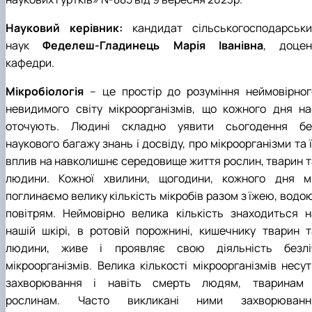
Науковий керівник:
кандидат сільськогосподарськи
наук
Феделеш-Гладинець Марія Іванівна
, доцен
кафедри.
Мікробіологія
– це простір до розуміння неймовірног
невидимого світу мікроорганізмів, що кожного дня на
оточують. Людині складно уявити сьогодення бе
наукового багажу знань і досвіду, про мікроорганізми та 
вплив на навколишнє середовище життя рослин, тварин т
людини. Кожної хвилини, щогодини, кожного дня м
поглинаємо велику кількість мікробів разом з їжею, водо
повітрям. Неймовірно велика кількість знаходиться н
нашій шкірі, в ротовій порожнині, кишечнику тварин т
людини, живе і проявляє свою діяльність безлі
мікроорганізмів. Велика кількості мікроорганізмів несут
захворювання і навіть смерть людям, тваринам 
рослинам. Часто викликані ними захворюванн