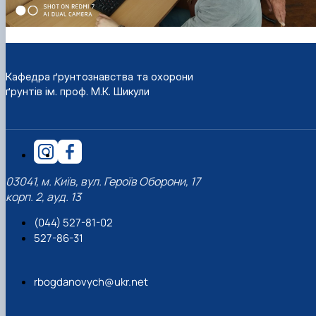
Кафедра ґрунтознавства та охорони
ґрунтів ім. проф. М.К. Шикули
03041, м. Київ, вул. Героїв Оборони, 17
корп. 2, ауд. 13
(044) 527-81-02
527-86-31
rbogdanovych@ukr.net