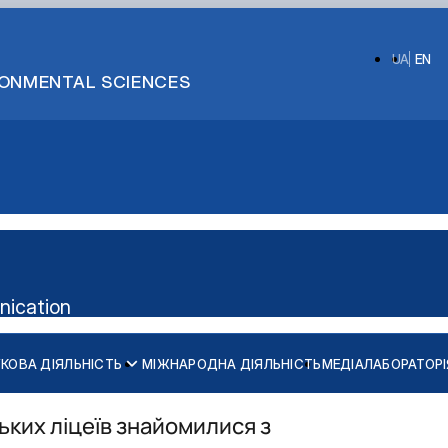
UA
EN
IRONMENTAL SCIENCES
nication
КОВА ДІЯЛЬНІСТЬ
МІЖНАРОДНА ДІЯЛЬНІСТЬ
МЕДІАЛАБОРАТОРІ
ьких ліцеїв знайомилися з
алавр")