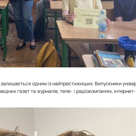
а залишається одним із найпрестижніших. Випускники уніве
овідних газет та журналів, теле- і радіокомпаніях, інтернет