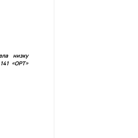
ела низку
 141 «ОРТ»