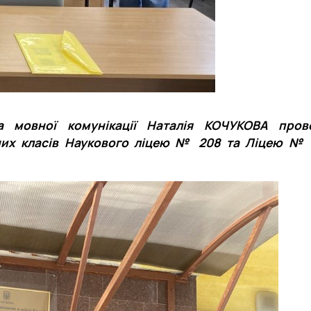
а мовної комунікації Наталія КОЧУКОВА пров
кних класів Наукового ліцею № 208 та Ліцею №