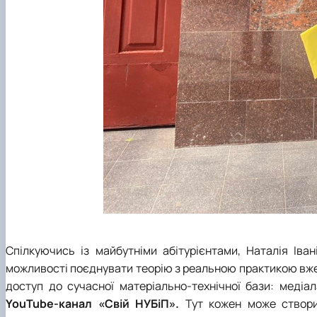
Спілкуючись із майбутніми абітурієнтами, Наталія Іва
можливості поєднувати теорію з реальною практикою вже
доступ до сучасної матеріально-технічної бази: меді
YouTube-канал «Свій НУБіП».
Тут кожен може створит