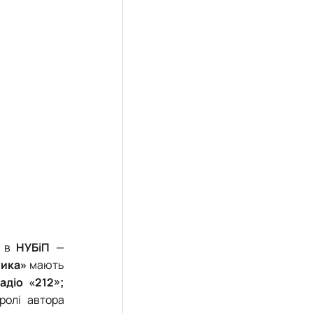
я в
НУБіП
—
тика»
мають
адіо «212»;
ролі автора