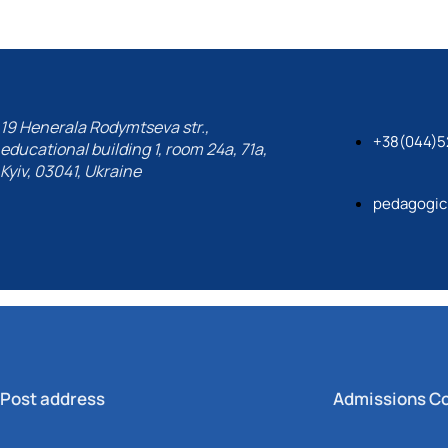
их технологій (Курси поглибле…
19 Henerala Rodymtseva str.,
+38(044)5
educational building 1, room 24a, 71a,
Kyiv, 03041, Ukraine
pedagogic
Post address
Admissions C