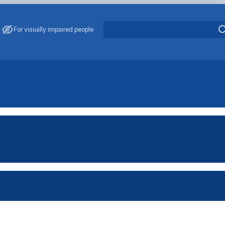
For visually impaired people
ьськогосподарської продукц…