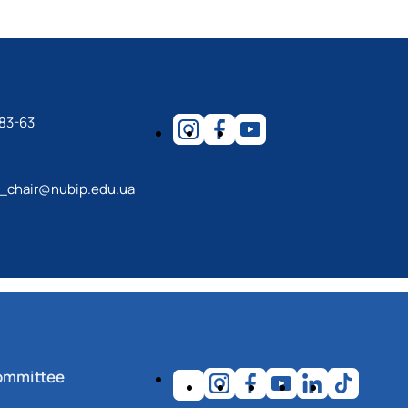
83-63
m_chair@nubip.edu.ua
ommittee