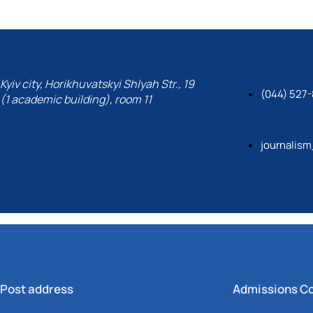
стр")
ших спеціальностей
кої майстерності»
Kyiv city, Horikhuvatskyi Shlyah Str., 19
(044) 527-
(1 academic building), room 11
journalis
Post address
Admissions C