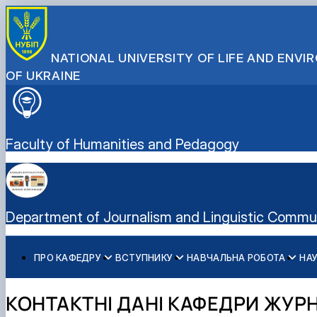
NATIONAL UNIVERSITY OF LIFE AND ENV
OF UKRAINE
Faculty of Humanities and Pedagogy
Department of Journalism and Linguistic Commu
ПРО КАФЕДРУ
ВСТУПНИКУ
НАВЧАЛЬНА РОБОТА
НАУ
Історія кафедри
Спеціальність С7 «Журналістика» - бакалаврат
Освітні програми (ОС "Бакалавр", "Магістр")
Наукові здобутки кафедри
Медіалабораторія
Телеканал "Свій НУБіП"
Склад кафедри
Спеціальність С7 «Журналістика» - магістратура
Обговорення освітніх програм
Перелік наукових послуг
Радіо 212
КОНТАКТНІ ДАНІ КАФЕДРИ ЖУРН
Як стати студентом?
Робочі програми, електронні навчальні курси (ОС "Бак
Студентський науковий гурток «МедіаТОР»
Студ.INSIDE