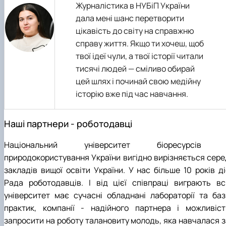
Журналістика в НУБіП України
дала мені шанс перетворити
цікавість до світу на справжню
справу життя. Якщо ти хочеш, щоб
твої ідеї чули, а твої історії читали
тисячі людей — сміливо обирай
цей шлях і починай свою медійну
історію вже під час навчання.
Наші партнери - роботодавці
Національний університет біоресурсів 
природокористування України вигідно вирізняється сере
закладів вищої освіти України. У нас більше 10 років ді
Рада роботодавців. І від цієї співпраці виграють всі
університет має сучасні обладнані лабораторії та баз
практик, компанії - надійного партнера і можливіст
запросити на роботу талановиту молодь, яка навчалася з