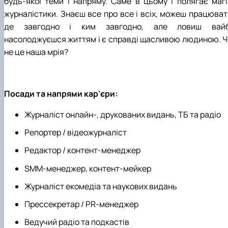
будь-якої теми і напряму. Саме в цьому і полягає магі
журналістики. Знаєш все про все і всіх, можеш працюват
де завгодно і ким завгодно, але ловиш вайб
насолоджуєшся життям і є справді щасливою людиною. Ч
не це наша мрія?
Посади та напрями кар'єри:
Журналіст онлайн-, друкованих видань, ТБ та радіо
Репортер / відеожурналіст
Редактор / контент-менеджер
SMM-менеджер, контент-мейкер
Журналіст екомедіа та наукових видань
Прессекретар / PR-менеджер
Ведучий радіо та подкастів