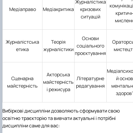
Журналістика
комунікаці
Медіаправо
Медіакритика
кризових
критич
ситуацій
мислен
Основи
Журналістська
Теорія
Ораторс
соціального
етика
журналістики
мистецт
проєктування
Медіапсихо
Акторська
Сценарна
Літературне
й осно
майстерність
майстерність
редагування
ментальн
і режисура
здоров
Вибіркові дисципліни дозволяють сформувати свою
освітню траєкторію та вивчати актуальні і потрібні
дисципліни саме для вас: