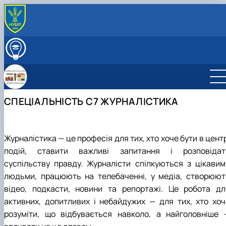
ПРО КАФЕДРУ
Історія кафедри
ВСТУПНИКУ
Склад кафедри
Спеціальність С7 «Журналістика» - бакалаврат
НАВЧАЛЬНА РОБОТА
Спеціальність С7 «Журналістика» - магістратура
Освітні програми (ОС "Бакалавр", "Магістр")
НАУКОВА ДІЯЛЬНІСТЬ
Як стати студентом?
Обговорення освітніх програм
Наукові здобутки кафедри
МІЖНАРОДНА ДІЯЛЬНІСТЬ
СПЕЦІАЛЬНІСТЬ С7 ЖУРНАЛІСТИКА
Чому НУБіП України - твій правильний вибір?
Робочі програми, електронні навчальні курси (ОС "
Перелік наукових послуг
МЕДІАЛАБОРАТОРІЯ
Часті запитання про вступ
Робочі програми, електронні навчальні курси (ОС "
Студентський науковий гурток «МедіаТОР»
Медіалабораторія
СТУДЕНТСЬКІ МЕДІА
Підготовчі курси до НМТ
Навчально-методичне забезпечення дисциплін дл
Студентський науковий гурток «Медіакрок»
Телеканал "Свій НУБіП"
Підготовчі курси до ЄВІ
спеціальностей
Студентський науковий гурток «Мовознавчі студії
Радіо 212
Журналістика — це професія для тих, хто хоче бути в цент
Правила прийому 2026
Практичне навчання
Студентський науковий гурток «Секрети журналіс
Студ.INSIDE
подій, ставити важливі запитання і розповідат
Контактні дані
майстерності»
Альманах
суспільству правду. Журналісти спілкуються з цікавим
Студентський науковий гурток «Наукова майстер
людьми, працюють на телебаченні, у медіа, створюют
відео, подкасти, новини та репортажі. Це робота дл
активних, допитливих і небайдужих — для тих, хто хоч
розуміти, що відбувається навколо, а найголовніше 