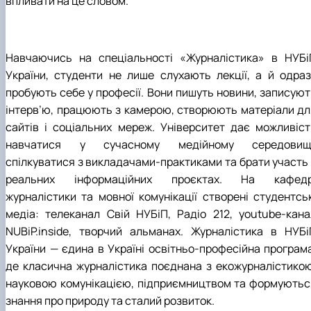
впливати на це словом.
Навчаючись на спеціальності «Журналістика» в НУБі
України, студенти не лише слухають лекції, а й одраз
пробують себе у професії. Вони пишуть новини, записуют
інтерв’ю, працюють з камерою, створюють матеріали дл
сайтів і соціальних мереж. Університет дає можливіст
навчатися у сучасному медійному середовищі
спілкуватися з викладачами-практиками та брати участь 
реальних інформаційних проєктах. На кафедр
журналістики та мовної комунікації створені студентськ
медіа: телеканал Свій НУБіП, Радіо 212, youtube-кана
NUBiP.inside, творчий альманах. Журналістика в НУБі
України — єдина в Україні освітньо-професійна програма
де класична журналістика поєднана з екожурналістикою
науковою комунікацією, підприємництвом та формуютьс
знання про природу та сталий розвиток.