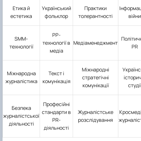
Етика й
Український
Практики
Інформац
естетика
фольклор
толерантності
війни
РР-
SММ-
Політич
технології в
Медіаменеджмент
технології
PR
медіа
Міжнародні
Українс
Міжнародна
Текст і
стратегічні
історич
журналістика
комунікація
комунікації
студі
Професійні
Безпека
стандарти в
Журналістське
Кросмед
журналістської
PR-
розслідування
журналіс
діяльності
діяльності