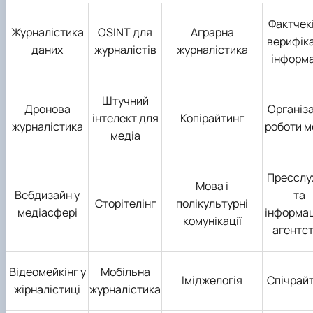
Фактчекі
Журналістика
OSINT для
Аграрна
верифік
даних
журналістів
журналістика
інформа
Штучний
Дронова
Організ
інтелект для
Копірайтинг
журналістика
роботи м
медіа
Пресслу
Мова і
Вебдизайн у
та
Сторітелінг
полікультурні
медіасфері
інформац
комунікації
агентс
Відеомейкінг у
Мобільна
Іміджелогія
Спічрай
жірналістиці
журналістика