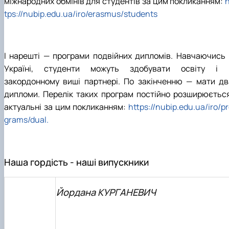
міжнародних обмінів для студентів за цим покликанням:
h
tps://nubip.edu.ua/iro/erasmus/students
І нарешті — програми подвійних дипломів. Навчаючись 
Україні, студенти можуть здобувати освіту і 
закордонному виші партнері. По закінченню — мати дв
дипломи. Перелік таких програм постійно розширюється
актуальні за цим покликанням:
https://nubip.edu.ua/iro/p
grams/dual.
Наша гордість - наші випускники
Йордана КУРГАНЕВИЧ