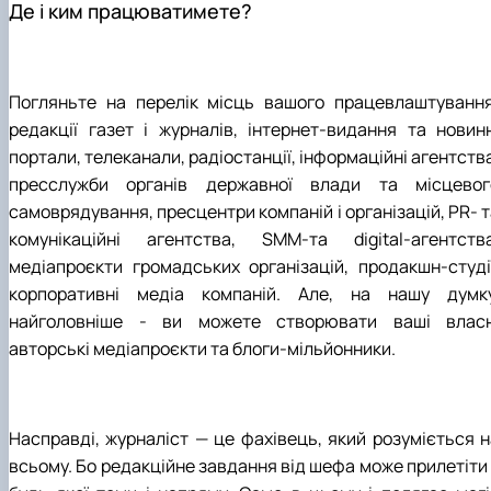
Де і ким працюватимете?
Погляньте на перелік місць вашого працевлаштування
редакції газет і журналів, інтернет-видання та новинн
портали, телеканали, радіостанції, інформаційні агентств
пресслужби органів державної влади та місцевог
самоврядування, пресцентри компаній і організацій, PR- 
комунікаційні агентства, SMM-та digital-агентства
медіапроєкти громадських організацій, продакшн-студії
корпоративні медіа компаній. Але, на нашу думку
найголовніше - ви можете створювати ваші власн
авторські медіапроєкти та блоги-мільйонники.
Насправді, журналіст — це фахівець, який розуміється н
всьому. Бо редакційне завдання від шефа може прилетіти 