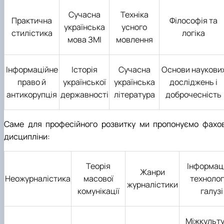
Сучасна
Техніка
Практична
Філософія та
українська
усного
стилістика
логіка
мова ЗМІ
мовлення
Інформаційне
Історія
Сучасна
Основи наукови
право й
української
українська
досліджень і
антикорупція
державності
література
доброчесність
Саме для професійного розвитку ми пропонуємо фахов
дисципліни:
Теорія
Інформац
Жанри
Неожурналістика
масової
технологі
журналістики
комунікації
галузі
Міжкульт