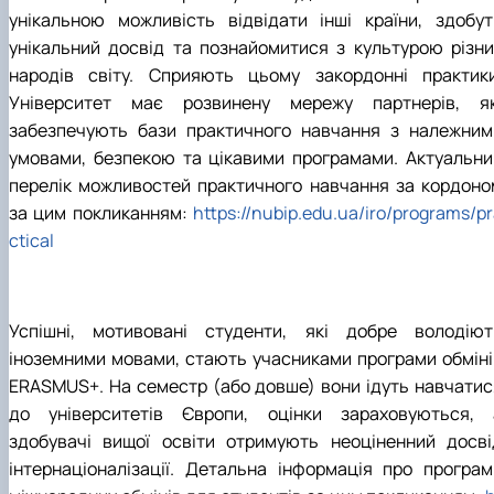
унікальною можливість відвідати інші країни, здобут
унікальний досвід та познайомитися з культурою різни
народів світу. Сприяють цьому закордонні практики
Університет має розвинену мережу партнерів, як
забезпечують бази практичного навчання з належним
умовами, безпекою та цікавими програмами. Актуальни
перелік можливостей практичного навчання за кордоно
за цим покликанням:
https://nubip.edu.ua/iro/programs/p
ctical
Успішні, мотивовані студенти, які добре володіют
іноземними мовами, стають учасниками програми обміні
ERASMUS+. На семестр (або довше) вони ідуть навчатис
до університетів Європи, оцінки зараховуються, 
здобувачі вищої освіти отримують неоціненний досві
інтернаціоналізації. Детальна інформація про програм