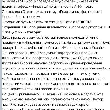
14 березня 2016 року
проведено відкрите лекційне заняття
доцента кафедри «Інноваційної діяльності в АПК», к.е.н.
Олександра Стретовича, на т
ему: «Розрахунок ефективності
інноваційного проекту»
.
Слухачами були магістри
за спеціальністю
8.18010012
"Управління інноваціною діяльністю"
з напряму підготовки
180
"Специфічні категорії".
Захід пройшов в рамках атестації навчально-педагогічних
працівників ННІ післядипломної освіти. На відкритому занятті бул
присутні викладачі та співробітники ННІ післядипломної освіти.
При обговоренні лекції завідуюча кафедрою «Інноваційної
діяльності в АПК», п
рофесор, д.е.н. Витвицька О.Д. відзначила
достатньо високий науково-педагогічний рівень проведення
відкритого лекційного заняття к.е.н., доцентом Стретовичем О., а
також підкреслила, про досить вміле розкриття змісту теми,
майстерне досягнення поставленої мети, якому сприяв вдало
підібраний матеріал лектора. Була добре підготовлена презентац
та використані технічні засоби навчання.
Доцент Скрипниченко В.А. зазначив, що мова викладача була
емоційно насиченою, чіткою, логічною та лаконічною. Лектор
постійно підтримував зворотній зв'язок з аудиторією.
Інші присутні викладачі також визнали проведення л
екційного