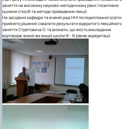
заняття
на високому науково-методичному рівні і
позитивно
оцінили спосіб та методи проведення лекції.
На засіданні кафедри та вченій раді ННІ післядипломної освіти
прийнято рішення с
хвалити результати
відкритого лекційного
заняття
Стретовича О. та визнати, що якість викладання
відповідає вимогам вищої школи III - ІV рівнів акредитації.