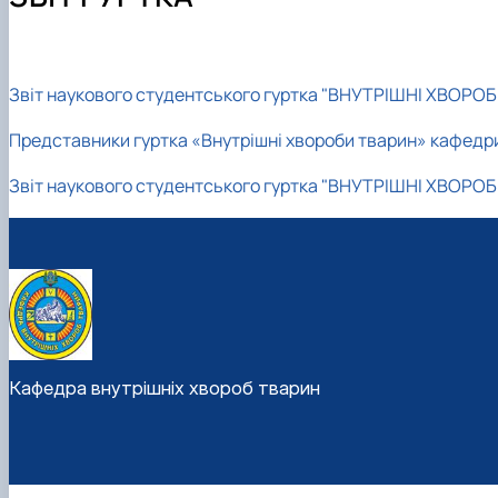
Звіт наукового студентського гуртка "ВНУТРІШНІ ХВОРОБ
Представники гуртка «Внутрішні хвороби тварин» кафедри
Звіт наукового студентського гуртка "ВНУТРІШНІ ХВОРОБ
Кафедра внутрішніх хвороб тварин