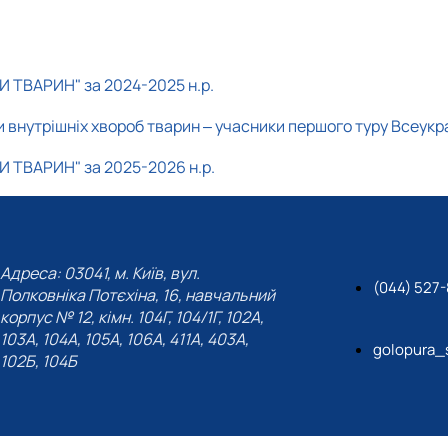
Звіт гуртка
Звіт гуртка
Фотогалерея
Фотогалерея
Список гуртківців
Список гуртківців
И ТВАРИН" за 2024-2025 н.р.
 внутрішніх хвороб тварин ‒ учасники першого туру Всеукр
И ТВАРИН" за 2025-2026 н.р.
Адреса: 03041, м. Київ, вул.
(044) 527
Полковніка Потєхіна, 16, навчальний
корпус № 12, кімн. 104Г, 104/1Г, 102А,
103А, 104А, 105А, 106А, 411А, 403А,
golopura_
102Б, 104Б