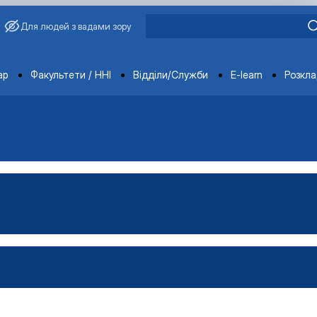
Для людей з вадами зору
ments
ар
Факультети / ННІ
Відділи/Служби
E-learn
Розкл