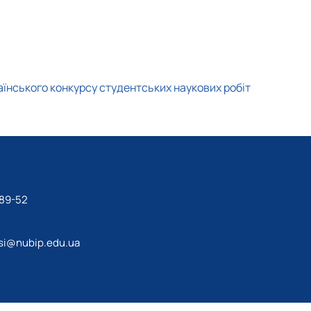
аїнського конкурсу студентських наукових робіт
-89-52
si@nubip.edu.ua