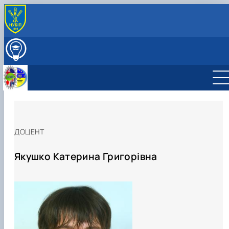
ПРО КАФЕДРУ
Міжнародна діяльність
ВСТУПНИКУ
Навчально-методична робота
ОСВІТНІЙ ПРОЦЕС
Виховна робота
НАУКОВА РОБОТА
Профорієнтаційна робота кафедри
СКЛАД КАФЕДРИ
Науково-дослідна лабораторія «Науково-технічно
ГУРТКИ
перекладу»
Студентський науковий гурток "Сучасна англійськ
мова науково-технічного спряму…
ДОЦЕНТ
Студентський науковий гурток "Основи перекладу
фахових текстів"
Якушко Катерина Григорівна