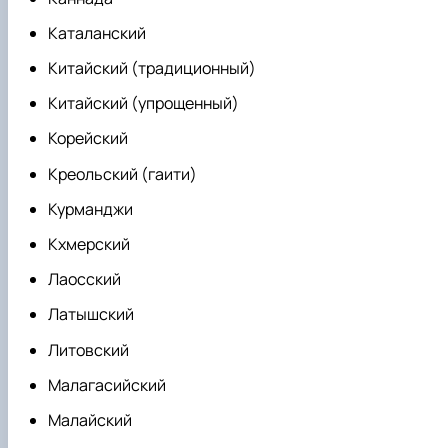
Каталанский
Китайский (традиционный)
Китайский (упрощенный)
Корейский
Креольский (гаити)
Курманджи
Кхмерский
Лаосский
Латышский
Литовский
Малагасийский
Малайский