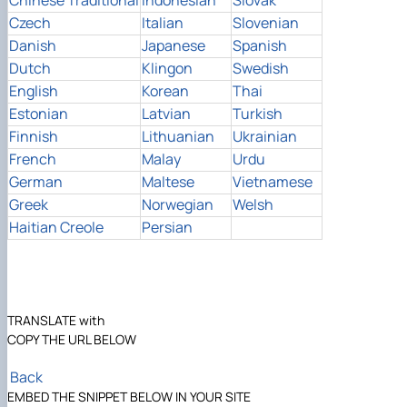
Czech
Italian
Slovenian
Danish
Japanese
Spanish
Dutch
Klingon
Swedish
English
Korean
Thai
Estonian
Latvian
Turkish
Finnish
Lithuanian
Ukrainian
French
Malay
Urdu
German
Maltese
Vietnamese
Greek
Norwegian
Welsh
Haitian Creole
Persian
TRANSLATE with
COPY THE URL BELOW
Back
EMBED THE SNIPPET BELOW IN YOUR SITE