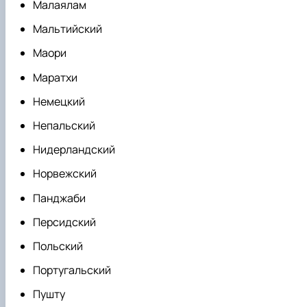
Малаялам
Мальтийский
Маори
Маратхи
Немецкий
Непальский
Нидерландский
Норвежский
Панджаби
Персидский
Польский
Португальский
Пушту