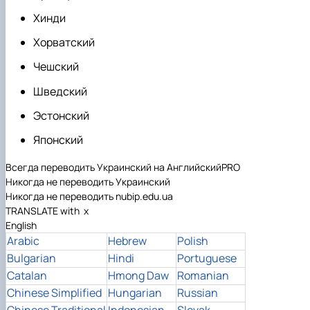
Хинди
Хорватский
Чешский
Шведский
Эстонский
Японский
Всегда переводить Украинский на Английский
PRO
Никогда не переводить Украинский
Никогда не переводить nubip.edu.ua
TRANSLATE with
x
English
Arabic
Hebrew
Polish
Bulgarian
Hindi
Portuguese
Catalan
Hmong Daw
Romanian
Chinese Simplified
Hungarian
Russian
Chinese Traditional
Indonesian
Slovak