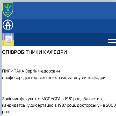
ПРО КАФЕДРУ
Історія кафедри
НАВЧАЛЬНА РОБОТА
Співробітники кафедри
Робочі програми
НАУКОВІ ГУРТКИ
Зв'язки з підприємствами
Віртуальна, доповнена та змішана реальність
ОБУХОВСЬКІ ЧИТАННЯ
Комп'ютерна графіка та твердотільне
СПІВРОБІТНИКИ КАФЕДРИ
моделювання
CAD-технології для конструкторів
Дизайн в агропромисловому комплексі
ПИЛИПАКА Сергій Федорович
професор, доктор технічних наук, завідувач кафедри
Закінчив факультет МСГ УСГА в 1981 році. Захистив
кандидатську дисертацію в 1987 році, докторську - в 2000
році.