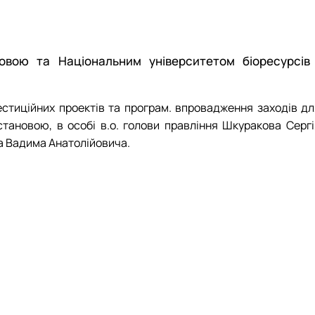
ПП «Публічне управлін…
ОПП «Публічне управлі…
і столи, форуми
вою та Національним університетом біоресурсів 
естиційних проектів та програм. впровадження заходів дл
ановою, в особі в.о. голови правління Шкуракова Сергі
а Вадима Анатолійовича.