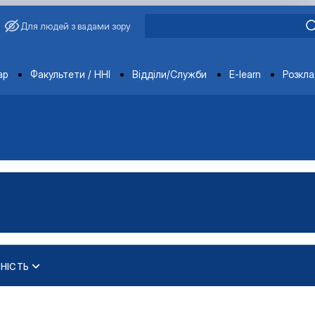
Для людей з вадами зору
ments
ар
Факультети / ННІ
Відділи/Служби
E-learn
Розкл
НІСТЬ
ЦІЙНОЮ ТА КОНСАЛТИНГОВОЮ ДІ…
трування"
 діяльністю»