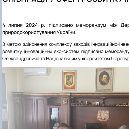
Нормативні документи
Практичне навчання
Роботодавці
Наукові гуртки
Тематика магістерських робіт
Офіційні документи
Аспірантура
Неформальна освіта
Інноваційна діяльність
Скринька довіри
Співпраця у навчальній, науковій, виробничій та іннова
4 липня 2024 р. підписано меморандум між Дер
Академічна доброчесність
природокористування України.
Інструкції та алгоритми дій
З метою здійснення комплексу заходів інноваційно-інвес
розвитку інноваційних еко-систем підписано меморанд
Олександровича та Національним університетом біоресурс