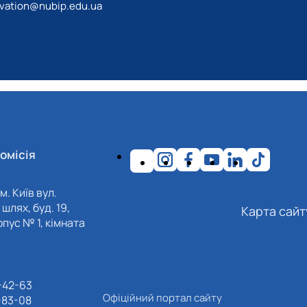
ovation@nubip.edu.ua
омісія
м. Київ вул.
шлях, буд. 19,
Карта сайт
пус № 1, кімната
-42-63
Офіційний портал сайту
-83-08