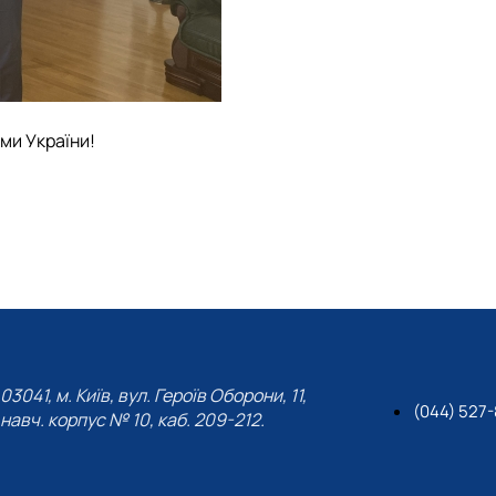
ми України!
03041, м. Київ, вул. Героїв Оборони, 11,
(044) 527
навч. корпус № 10, каб. 209-212.