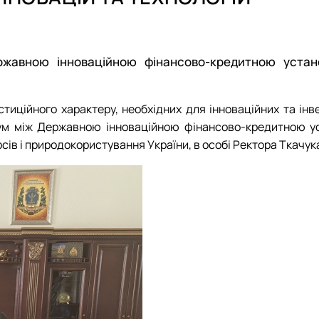
D4 «Публічне управління та адміністрування» ОС «Магістр» О
Наукові конкурси студентів
D4 «Публічне управління та адміністрування» ОС «Бакалавр» 
Науково-практичні конференції, кругл
ційній сферах
жавною інноваційною фінансово-кредитною устано
тиційного характеру, необхідних для інноваційних та інв
ум між Державною інноваційною фінансово-кредитною уст
ів і природокористування України, в особі Ректора Ткачук