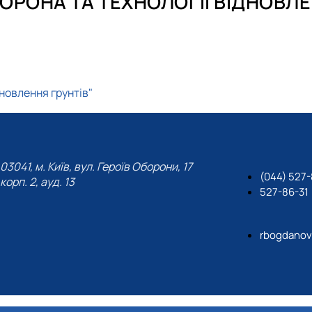
РОНА ТА ТЕХНОЛОГІЇ ВІДНОВЛЕ
Науковий гурток "Біологія мікроорганізмів"
Виробнича практик
Методичні рекомен
Навчально-науково-
Тези магістрів спец
Постерні презентац
новлення грунтів"
тнього процесу в умовах воєн…
03041, м. Київ, вул. Героїв Оборони, 17
(044) 527-
корп. 2, ауд. 13
527-86-31
rbogdanov