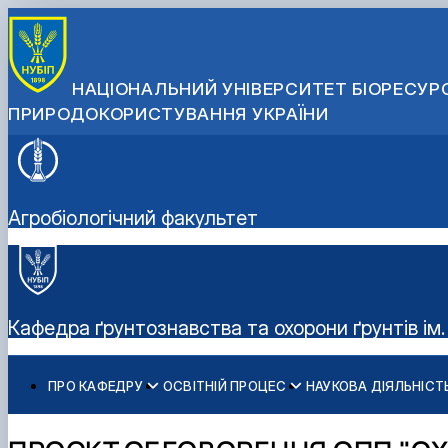
НАЦІОНАЛЬНИЙ УНІВЕРСИТЕТ БІОРЕСУРС
ПРИРОДОКОРИСТУВАННЯ УКРАЇНИ
Агробіологічний факультет
Кафедра ґрунтознавства та охорони ґрунтів ім.
ПРО КАФЕДРУ
ОСВІТНІЙ ПРОЦЕС
НАУКОВА ДІЯЛЬНІСТ
Історія кафедри
ОС "Бакалавр"
Наукові гуртки
Колектив кафедри
ОС "Магістр"
Наукові проекти кафедри