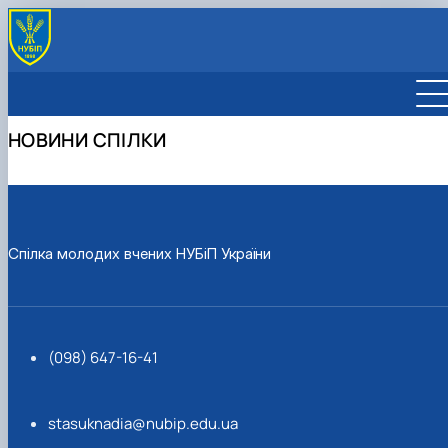
ПРО СПІЛКУ МОЛОДИХ ВЧЕНИХ
СКЛАД СПІЛКИ
НОВИНИ СПІЛКИ
НОВИНИ СПІЛКИ
Участь представників Спілки молодих вчених у VI
Міжнародному форумі рад молодих…
Спілка молодих вчених НУБіП України
(098) 647-16-41
stasuknadia@nubip.edu.ua