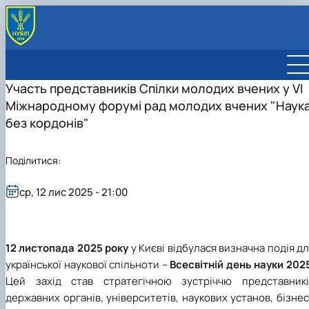
ПРО СПІЛКУ МОЛОДИХ ВЧЕНИХ
СКЛАД СПІЛКИ
Участь представників Спілки молодих вчених у VI
НОВИНИ СПІЛКИ
Міжнародному форумі рад молодих вчених "Наук
Участь представників Спілки молодих вчених у VI
без кордонів"
Міжнародному форумі рад молодих…
Поділитися:
ср, 12 лис 2025 - 21:00
12 листопада 2025 року
у Києві відбулася визначна подія д
української наукової спільноти –
Всесвітній день науки 202
Цей захід став стратегічною зустріччю представникі
державних органів, університетів, наукових установ, бізне