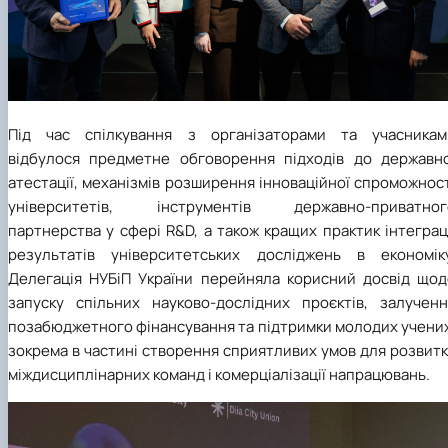
Під час спілкування з організаторами та учасникам
відбулося предметне обговорення підходів до державно
атестації, механізмів розширення інноваційної спроможнос
університетів, інструментів державно-приватног
партнерства у сфері R&D, а також кращих практик інтеграц
результатів університетських досліджень в економіку
Делегація НУБіП України перейняла корисний досвід щод
запуску спільних науково-дослідних проєктів, залученн
позабюджетного фінансування та підтримки молодих учених
зокрема в частині створення сприятливих умов для розвит
міждисциплінарних команд і комерціалізації напрацювань.