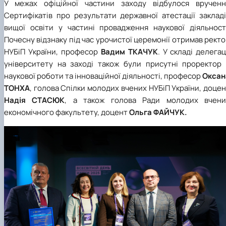
У межах офіційної частини заходу відбулося врученн
Сертифікатів про результати державної атестації закладі
вищої освіти у частині провадження наукової діяльності
Почесну відзнаку під час урочистої церемонії отримав рект
НУБіП України, професор
Вадим ТКАЧУК
. У складі делегац
університету на заході також були присутні проректор 
наукової роботи та інноваційної діяльності, професор
Оксан
ТОНХА
, голова Спілки молодих вчених НУБіП України, доце
Надія СТАСЮК
, а також голова Ради молодих вчени
економічного факультету, доцент
Ольга ФАЙЧУК.