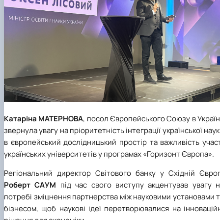
Катаріна МАТЕРНОВА
, посол Європейського Союзу в Україн
звернула увагу на пріоритетність інтеграції української нау
в європейський дослідницький простір та важливість учас
українських університетів у програмах «Горизонт Європа».
Регіональний директор Світового банку у Східній Європ
Роберт САУМ
під час свого виступу акцентував увагу н
потребі зміцнення партнерства між науковими установами 
бізнесом, щоб наукові ідеї перетворювалися на інновацій