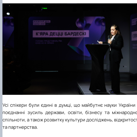
Усі спікери були єдині в думці, що майбутнє науки України
поєднанні зусиль держави, освіти, бізнесу та міжнародно
спільноти, а також розвитку культури досліджень, відкритос
та партнерства.