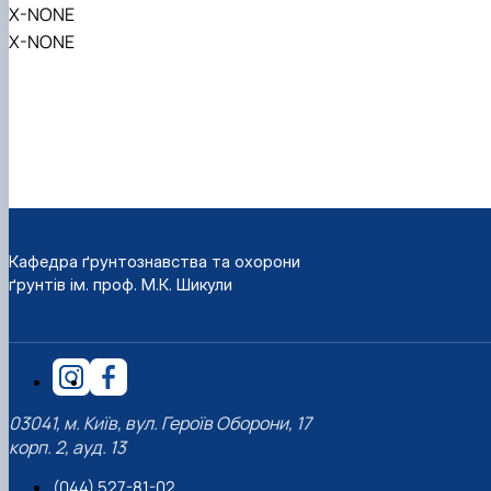
X-NONE
X-NONE
Кафедра ґрунтознавства та охорони
ґрунтів ім. проф. М.К. Шикули
03041, м. Київ, вул. Героїв Оборони, 17
корп. 2, ауд. 13
(044) 527-81-02