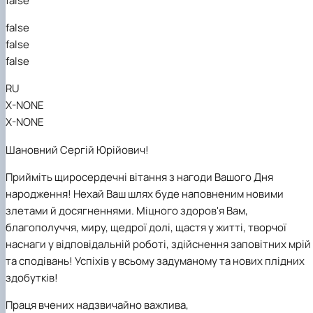
false
false
false
false
RU
X-NONE
X-NONE
Шановний Сергій Юрійович!
Прийміть щиросердечні вітання з нагоди Вашого Дня
народження! Нехай Ваш шлях буде наповненим новими
злетами й досягненнями. Міцного здоров'я Вам,
благополуччя, миру, щедрої долі, щастя у житті, творчої
наснаги у відповідальній роботі, здійснення заповітних мрій
та сподівань! Успіхів у всьому задуманому та нових плідних
здобутків!
Праця вчених надзвичайно важлива,