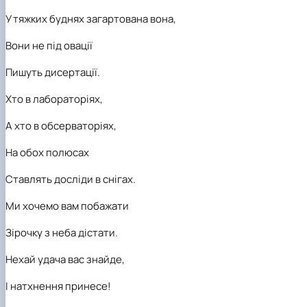
У тяжких буднях загартована вона,
Вони не під овації
Пишуть дисертації.
Хто в лабораторіях,
А хто в обсерваторіях,
На обох полюсах
Ставлять досліди в снігах.
Ми хочемо вам побажати
Зірочку з неба дістати.
Нехай удача вас знайде,
І натхнення принесе!