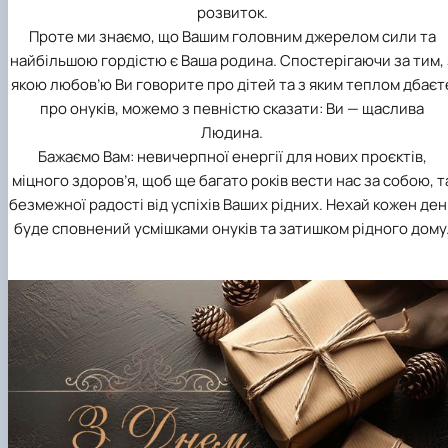
розвиток.
Проте ми знаємо, що Вашим головним джерелом сили та
найбільшою гордістю є Ваша родина. Спостерігаючи за тим, 
якою любов’ю Ви говорите про дітей та з яким теплом дбаєт
про онуків, можемо з певністю сказати: Ви — щаслива
Людина.
Бажаємо Вам: невичерпної енергії для нових проєктів,
міцного здоров’я, щоб ще багато років вести нас за собою, т
безмежної радості від успіхів Ваших рідних. Нехай кожен ден
буде сповнений усмішками онуків та затишком рідного дому