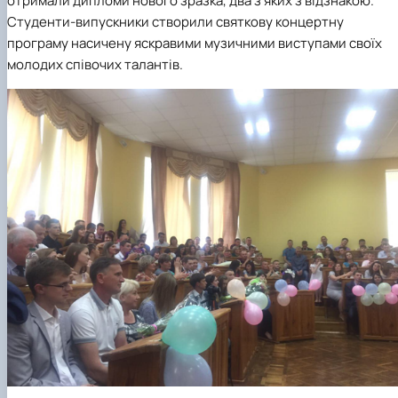
отримали дипломи нового зразка, два з яких з відзнакою.
Студенти-випускники створили святкову концертну
програму насичену яскравими музичними виступами своїх
молодих співочих талантів.