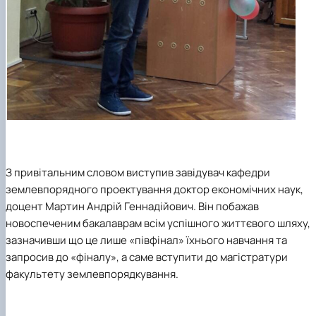
З привітальним словом виступив завідувач кафедри
землевпорядного проектування доктор економічних наук,
доцент Мартин Андрій Геннадійович. Він побажав
новоспеченим бакалаврам всім успішного життєвого шляху,
зазначивши що це лише «півфінал» їхнього навчання та
запросив до «фіналу», а саме вступити до магістратури
факультету землевпорядкування.