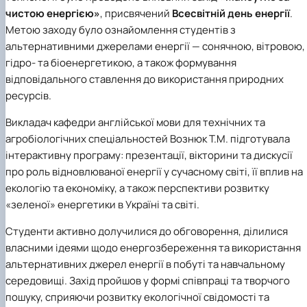
чистою енергією»
, присвячений
Всесвітній день енергії
.
Метою заходу було ознайомлення студентів з
альтернативними джерелами енергії — сонячною, вітровою,
гідро- та біоенергетикою, а також формування
відповідального ставлення до використання природних
ресурсів.
В
икладач кафедри
англійської мови для технічних та
агробіологічних спеціальностей Вознюк Т.М.
підготувал
а
інтерактивну програму: презентації, вікторини та дискусії
про роль відновлюваної енергії у сучасному світі, її вплив на
екологію та економіку, а також перспективи розвитку
«зеленої» енергетики в Україні та світі.
Студенти активно долучилися до обговорення, ділилися
власними ідеями щодо енергозбереження та використання
альтернативних джерел енергії в побуті та навчальному
середовищі. Захід пройшов у формі співпраці та творчого
пошуку, сприяючи розвитку екологічної свідомості та