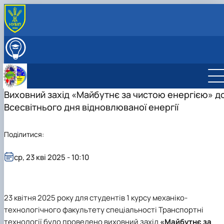
ПРО КАФЕДРУ
Міжнародна діяльність
ВСТУПНИКУ
Навчально-методична робота
ОСВІТНІЙ ПРОЦЕС
Виховна робота
НАУКОВА РОБОТА
Профорієнтаційна робота кафедри
Виховний захід «Майбутнє за чистою енергією» д
СКЛАД КАФЕДРИ
Науково-дослідна лабораторія «Науково-технічно
ГУРТКИ
Всесвітнього дня відновлюваної енергії
перекладу»
Студентський науковий гурток "Сучасна англійськ
мова науково-технічного спряму…
Поділитися:
Студентський науковий гурток "Основи перекладу
фахових текстів"
ср, 23 кві 2025 - 10:10
2
3
квітня 2025 року для студентів 1 курсу
механіко-
технологічного
факультету спеціальності
Транспортні
технології
було проведено виховний захід
«Майбутнє за