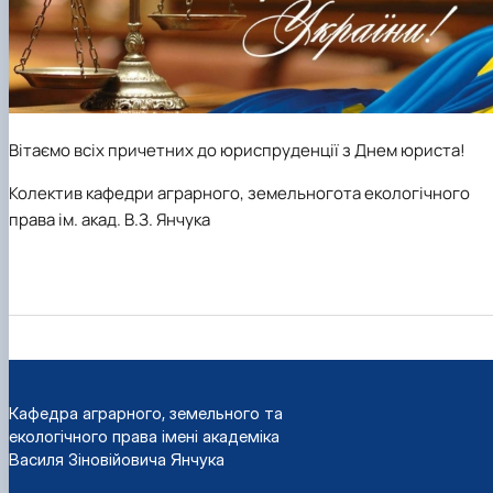
Вітаємо всіх причетних до юриспруденції з Днем юриста!
Колектив кафедри аграрного, земельногота екологічного
права ім. акад. В.З. Янчука
Кафедра аграрного, земельного та
екологічного права імені академіка
Василя Зіновійовича Янчука