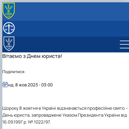
ПРО КАФЕДРУ
Історія кафедри
СКЛАД КАФЕДРИ
Нагороди кафедри
ОСВІТНІЙ ПРОЦЕС
Освітні програми
НАУКОВА РОБОТА
Організація освітнього процесу
Освітньо-професійна програма підготовки
Наукова робота кафедри
ПРАКТИЧНА ПІДГОТОВКА
Вітаємо з Днем юриста!
Навчально-методичне забезпечення
Бакалаврів
Сторінка аспіранта
Освітньо-професійна програма підготовки
Студентська наукова робота
Магістрів
Поділитися:
нд, 8 жов 2023 - 03:00
Щороку 8 жовтня в Україні відзначається професійне свято –
День юриста, запроваджене Указом Президента України від
16.09.1997 р. № 1022/97.