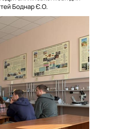
стей Боднар Є.О.
перекладу»