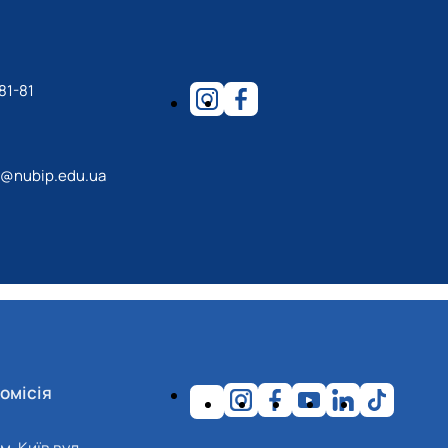
81-81
r@nubip.edu.ua
омісія