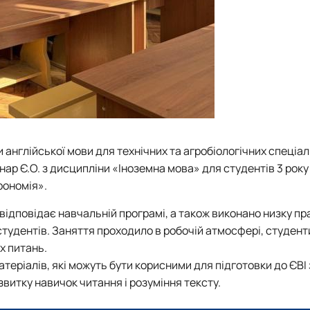
 англійської мови для технічних та агробіологічних спеціа
ар Є.О. з дисципліни «Іноземна мова» для студентів 3 рок
рономія».
 відповідає навчальній програмі, а також виконано низку п
тудентів. Заняття проходило в робочій атмосфері, студент
х питань.
еріалів, які можуть бути корисними для підготовки до ЄВІ 
витку навичок читання і розуміння тексту.