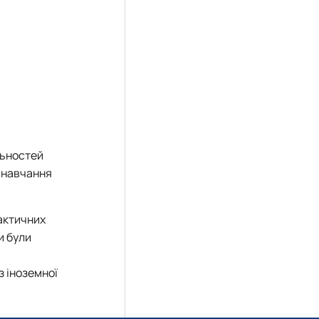
льностей
у навчання
рактичних
и були
з іноземної