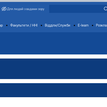
Для людей з вадами зору
ments
ар
Факультети / ННІ
Відділи/Служби
E-learn
Розкл