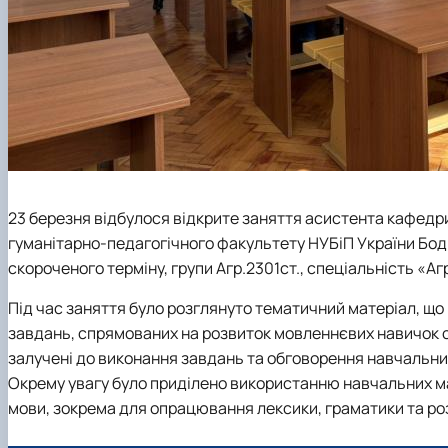
23 березня відбулося відкрите заняття асистента кафедри
гуманітарно-педагогічного факультету НУБіП України Бодн
скороченого терміну, групи Агр.2301ст., спеціальність «Аг
Під час заняття було розглянуто тематичний матеріал, що
завдань, спрямованих на розвиток мовленнєвих навичок с
залучені до виконання завдань та обговорення навчальни
Окрему увагу було приділено використанню навчальних мат
мови, зокрема для опрацювання лексики, граматики та роз